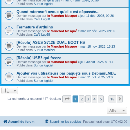
Dernier message par
gerard25
«
mer. 07 janv. 2026, 08:58
Publié dans
Sur un logiciel
Quand microsoft avoue qu'elle est dépassée...
Dernier message par
le Manchot Masqué
«
jeu. 11 déc. 2025, 09:26
Publié dans
Café Lug68
Fermeture d'arduino
Dernier message par
le Manchot Masqué
«
mar. 02 déc. 2025, 09:02
Publié dans
Café Lug68
[Résolu] ASUS S712E DUAL BOOT HS
Dernier message par
le Manchot Masqué
«
mar. 18 nov. 2025, 15:23
Publié dans
Sur un matériel
[Résolu] USB3 qui freeze
Dernier message par
le Manchot Masqué
«
jeu. 30 oct. 2025, 01:14
Publié dans
Sur un logiciel
Ajouter vos utilisateurs par paquets sous Debian/LMDE
Dernier message par
le Manchot Masqué
«
mar. 21 oct. 2025, 23:08
Publié dans
Sur un logiciel
Page
1
sur
18
1
2
3
4
5
18
Sui
La recherche a retourné 447 résultats
…
Aller
Accueil du forum
Supprimer les cookies
Fuseau horaire sur
UTC+02:00