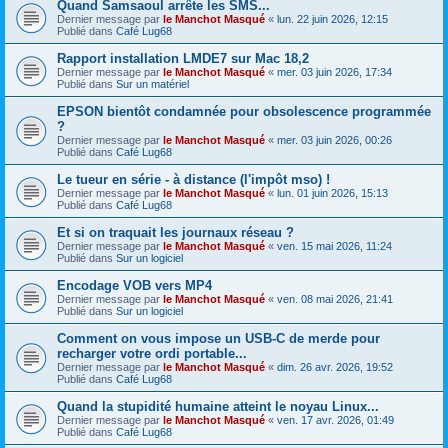
Quand Samsaoul arrête les SMS...
Dernier message par
le Manchot Masqué
«
lun. 22 juin 2026, 12:15
Publié dans
Café Lug68
Rapport installation LMDE7 sur Mac 18,2
Dernier message par
le Manchot Masqué
«
mer. 03 juin 2026, 17:34
Publié dans
Sur un matériel
EPSON bientôt condamnée pour obsolescence programmée
?
Dernier message par
le Manchot Masqué
«
mer. 03 juin 2026, 00:26
Publié dans
Café Lug68
Le tueur en série - à distance (l'impôt mso) !
Dernier message par
le Manchot Masqué
«
lun. 01 juin 2026, 15:13
Publié dans
Café Lug68
Et si on traquait les journaux réseau ?
Dernier message par
le Manchot Masqué
«
ven. 15 mai 2026, 11:24
Publié dans
Sur un logiciel
Encodage VOB vers MP4
Dernier message par
le Manchot Masqué
«
ven. 08 mai 2026, 21:41
Publié dans
Sur un logiciel
Comment on vous impose un USB-C de merde pour
recharger votre ordi portable...
Dernier message par
le Manchot Masqué
«
dim. 26 avr. 2026, 19:52
Publié dans
Café Lug68
Quand la stupidité humaine atteint le noyau Linux...
Dernier message par
le Manchot Masqué
«
ven. 17 avr. 2026, 01:49
Publié dans
Café Lug68