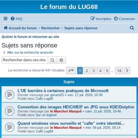
Le forum du LUG68
FAQ
Inscription
Connexion
R
Accueil du forum
Rechercher
Sujets sans réponse
e
Quitter le forum et retourner au site
c
Sujets sans réponse
h
Aller sur la recherche avancée
e
Rechercher
Recherche avancée
r
Page
1
sur
18
1
2
3
4
5
18
Sui
La recherche a retourné 447 résultats
…
c
h
Sujets
e
L'UE barrière à certaines pratiques de Microsoft
r
Dernier message par
gerard25
«
ven. 17 juil. 2026, 10:39
Publié dans
Café Lug68
Convertion des images HEIC/HEIF en JPG sous KDE/Dolphin
Dernier message par
le Manchot Masqué
«
sam. 11 juil. 2026, 18:46
Publié dans
Sur un logiciel
Quand windows vous surveille et "cafte" votre identité...
Dernier message par
le Manchot Masqué
«
mer. 08 juil. 2026, 00:14
Publié dans
Café Lug68