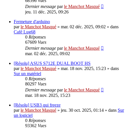
68596
Vues
Dernier message
par
le Manchot Masqué
jeu. 11 déc. 2025, 09:26
Fermeture d'arduino
par
le Manchot Masqué
»
mar. 02 déc. 2025, 09:02
» dans
Café Lug68
0
Réponses
67609
Vues
Dernier message
par
le Manchot Masqué
mar. 02 déc. 2025, 09:02
[Résolu] ASUS S712E DUAL BOOT HS
par
le Manchot Masqué
»
mar. 18 nov. 2025, 15:23
» dans
Sur un matériel
0
Réponses
80297
Vues
Dernier message
par
le Manchot Masqué
mar. 18 nov. 2025, 15:23
[Résolu] USB3 qui freeze
par
le Manchot Masqué
»
jeu. 30 oct. 2025, 01:14
» dans
Sur
un logiciel
0
Réponses
93362
Vues