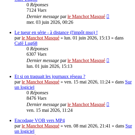
0
Réponses
7124
Vues
Dernier message
par
le Manchot Masqué
mer. 03 juin 2026, 00:26
Le tueur en série - à distance (l'impôt mso) !
par
le Manchot Masqué
»
lun. 01 juin 2026, 15:13
» dans
Café Lug68
0
Réponses
6307
Vues
Dernier message
par
le Manchot Masqué
lun. 01 juin 2026, 15:13
Et si on traquait les journaux réseau ?
par
le Manchot Masqué
»
ven. 15 mai 2026, 11:24
» dans
Sur
un logiciel
0
Réponses
8476
Vues
Dernier message
par
le Manchot Masqué
ven. 15 mai 2026, 11:24
Encodage VOB vers MP4
par
le Manchot Masqué
»
ven. 08 mai 2026, 21:41
» dans
Sur
un logiciel