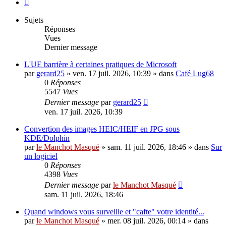
Suivant
Sujets
Réponses
Vues
Dernier message
L'UE barrière à certaines pratiques de Microsoft
par
gerard25
»
ven. 17 juil. 2026, 10:39
» dans
Café Lug68
0
Réponses
5547
Vues
Dernier message
par
gerard25
ven. 17 juil. 2026, 10:39
Convertion des images HEIC/HEIF en JPG sous
KDE/Dolphin
par
le Manchot Masqué
»
sam. 11 juil. 2026, 18:46
» dans
Sur
un logiciel
0
Réponses
4398
Vues
Dernier message
par
le Manchot Masqué
sam. 11 juil. 2026, 18:46
Quand windows vous surveille et "cafte" votre identité...
par
le Manchot Masqué
»
mer. 08 juil. 2026, 00:14
» dans