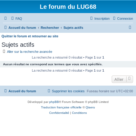
Le forum du LUG68
FAQ
Inscription
Connexion
R
Accueil du forum
Rechercher
Sujets actifs
e
Quitter le forum et retourner au site
c
Sujets actifs
h
Aller sur la recherche avancée
e
La recherche a retourné 0 résultat • Page
1
sur
1
r
Aucun résultat ne correspond aux termes que vous avez spécifiés.
La recherche a retourné 0 résultat • Page
1
sur
1
c
Aller
h
e
Accueil du forum
Supprimer les cookies
Fuseau horaire sur
UTC+02:00
r
Développé par
phpBB
® Forum Software © phpBB Limited
Traduction française officielle
©
Qiaeru
Confidentialité
|
Conditions