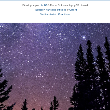
Développé par
phpBB
® Forum Software © phpBB Limited
Traduction française officielle
©
Qiaeru
Confidentialité
|
Conditions