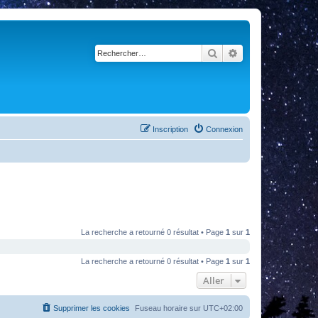
Rechercher
Recherche avancé
Inscription
Connexion
La recherche a retourné 0 résultat • Page
1
sur
1
La recherche a retourné 0 résultat • Page
1
sur
1
Aller
Supprimer les cookies
Fuseau horaire sur
UTC+02:00