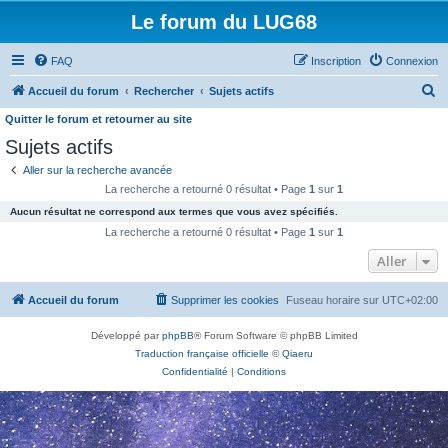
Le forum du LUG68
FAQ
Inscription
Connexion
R
Accueil du forum
Rechercher
Sujets actifs
e
Quitter le forum et retourner au site
c
Sujets actifs
h
Aller sur la recherche avancée
e
La recherche a retourné 0 résultat • Page
1
sur
1
r
Aucun résultat ne correspond aux termes que vous avez spécifiés.
La recherche a retourné 0 résultat • Page
1
sur
1
c
Aller
h
e
Accueil du forum
Supprimer les cookies
Fuseau horaire sur
UTC+02:00
r
Développé par
phpBB
® Forum Software © phpBB Limited
Traduction française officielle
©
Qiaeru
Confidentialité
|
Conditions