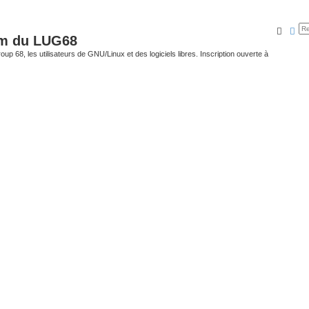
Reche
Rec
um du LUG68
up 68, les utilisateurs de GNU/Linux et des logiciels libres. Inscription ouverte à