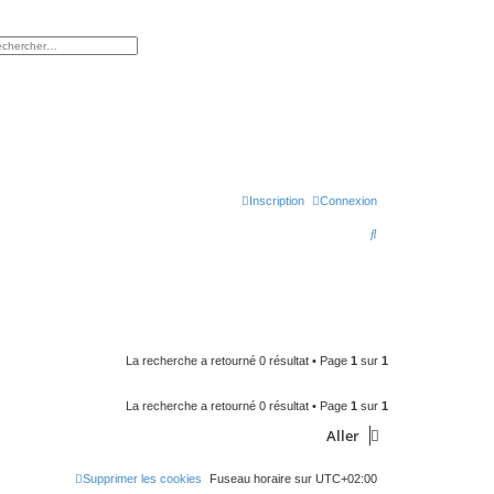
rcher
herche avancée
Inscription
Connexion
R
e
c
h
e
La recherche a retourné 0 résultat • Page
1
sur
1
r
c
La recherche a retourné 0 résultat • Page
1
sur
1
h
Aller
e
r
Supprimer les cookies
Fuseau horaire sur
UTC+02:00