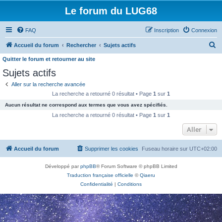
Le forum du LUG68
FAQ
Inscription
Connexion
R
Accueil du forum
Rechercher
Sujets actifs
e
Quitter le forum et retourner au site
c
Sujets actifs
h
Aller sur la recherche avancée
e
La recherche a retourné 0 résultat • Page
1
sur
1
r
Aucun résultat ne correspond aux termes que vous avez spécifiés.
La recherche a retourné 0 résultat • Page
1
sur
1
c
Aller
h
e
Accueil du forum
Supprimer les cookies
Fuseau horaire sur
UTC+02:00
r
Développé par
phpBB
® Forum Software © phpBB Limited
Traduction française officielle
©
Qiaeru
Confidentialité
|
Conditions