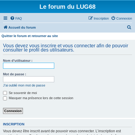
Le forum du LUG68
FAQ
Inscription
Connexion
R
Accueil du forum
e
Quitter le forum et retourner au site
c
Vous devez vous inscrire et vous connecter afin de pouvoir
h
consulter le profil des utilisateurs.
e
Nom d’utilisateur :
r
c
Mot de passe :
h
e
J’ai oublié mon mot de passe
r
Se souvenir de moi
Masquer ma présence lors de cette session
INSCRIPTION
Vous devez être inscrit avant de pouvoir vous connecter. L’inscription est