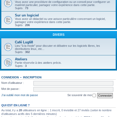
Vous avez une procédure de configuration ou un conseil pour configurer un
matériel particulier, partagez votre expérience dans cette partie.
Sujets :
73
Sur un logiciel
Vous avez un didactiel ou une astuce particulière concernant un logiciel,
partagez votre expérience dans cette partie.
Sujets :
206
DIVERS
Café Lug68
Lieu "à la mode" pour discuter et débattre sur les logiciels libres, les
distributions linux, etc...
Sujets :
302
Ateliers
Partie réservée à des ateliers précis.
Sujets :
3
CONNEXION
•
INSCRIPTION
Nom d’utilisateur :
Mot de passe :
J’ai oublié mon mot de passe
Se souvenir de moi
QUI EST EN LIGNE ?
Au total, il y a
28
utilisateurs en ligne :: 1 inscrit, 0 invisible et 27 invités (selon le nombre
d’utilisateurs actifs des 5 dernières minutes)