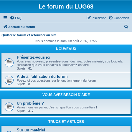
Le forum du LUG68
FAQ
Inscription
Connexion
R
Accueil du forum
e
Quitter le forum et retourner au site
c
Nous sommes le sam. 08 août 2026, 00:55
h
NOUVEAUX
e
Présentez-vous ici
Vous êtes nouveau, présentez-vous, décrivez votre matériel, vos logiciels,
r
l'utilisation que vous en faites ou souhaitez en faire...
Sujets :
61
c
Aide à l'utilisation du forum
h
Posez ici vos questions sur le fonctionnement du forum
e
Sujets :
8
r
VOUS AVEZ BESOIN D'AIDE
Un problème ?
Venez nous en parler, c'est ici que l'on vous conseillera !
Sujets :
317
TRUCS ET ASTUCES
Sur un matériel