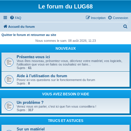
Le forum du LUG68
FAQ
Inscription
Connexion
R
Accueil du forum
e
Quitter le forum et retourner au site
c
Nous sommes le sam. 08 août 2026, 11:23
h
NOUVEAUX
e
Présentez-vous ici
Vous êtes nouveau, présentez-vous, décrivez votre matériel, vos logiciels,
r
l'utilisation que vous en faites ou souhaitez en faire...
Sujets :
61
c
Aide à l'utilisation du forum
h
Posez ici vos questions sur le fonctionnement du forum
e
Sujets :
8
r
VOUS AVEZ BESOIN D'AIDE
Un problème ?
Venez nous en parler, c'est ici que l'on vous conseillera !
Sujets :
317
TRUCS ET ASTUCES
Sur un matériel