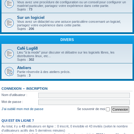
Vous avez une procédure de configuration ou un conseil pour configurer un
matériel particulier, partagez votre expérience dans cette partie.
Sujets :
73
Sur un logiciel
Vous avez un didactiel ou une astuce particulière concernant un logiciel,
partagez votre expérience dans cette partie.
Sujets :
206
DIVERS
Café Lug68
Lieu "à la mode" pour discuter et débattre sur les logiciels libres, les
distributions linux, etc...
Sujets :
302
Ateliers
Partie réservée à des ateliers précis.
Sujets :
3
CONNEXION
•
INSCRIPTION
Nom d’utilisateur :
Mot de passe :
J’ai oublié mon mot de passe
Se souvenir de moi
QUI EST EN LIGNE ?
Au total, il y a
43
utilisateurs en ligne :: 0 inscrit, 0 invisible et 43 invités (selon le nombre
d’utilisateurs actifs des 5 dernières minutes)