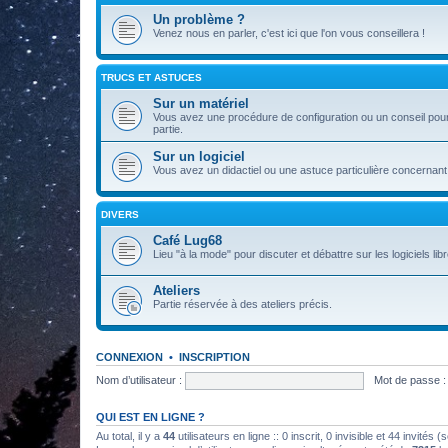
Un problème ?
Venez nous en parler, c'est ici que l'on vous conseillera !
TRUCS ET ASTUCES
Sur un matériel
Vous avez une procédure de configuration ou un conseil pour 
partie.
Sur un logiciel
Vous avez un didactiel ou une astuce particulière concernant 
DIVERS
Café Lug68
Lieu "à la mode" pour discuter et débattre sur les logiciels libre
Ateliers
Partie réservée à des ateliers précis.
CONNEXION
•
INSCRIPTION
Nom d’utilisateur :
Mot de passe :
QUI EST EN LIGNE ?
Au total, il y a
44
utilisateurs en ligne :: 0 inscrit, 0 invisible et 44 invités