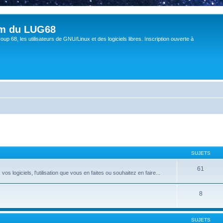
um du LUG68
up 68, les utilisateurs de GNU/Linux et des logiciels libres. Inscription ouverte à
SUJETS
61
 logiciels, l'utilisation que vous en faites ou souhaitez en faire...
8
SUJETS