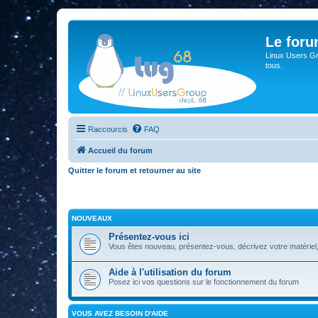
Le for
Linux Users Gro
tous.
Raccourcis
FAQ
Accueil du forum
Quitter le forum et retourner au site
NOUVEAUX
Présentez-vous ici
Vous êtes nouveau, présentez-vous, décrivez votre matériel, vos
Aide à l'utilisation du forum
Posez ici vos questions sur le fonctionnement du forum
VOUS AVEZ BESOIN D'AIDE