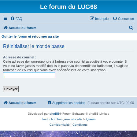
Le forum du LUG68
FAQ
Inscription
Connexion
R
Accueil du forum
e
Quitter le forum et retourner au site
c
Réinitialiser le mot de passe
h
e
Adresse de courriel :
Cette adresse doit correspondre à l’adresse de courriel associée à votre compte. Si
r
vous ne l’avez jamais modifié depuis le panneau de contrôle de l’utilisateur, il s’agit de
l’adresse de courriel que vous avez spécifiée lors de votre inscription.
c
h
e
r
Accueil du forum
Supprimer les cookies
Fuseau horaire sur
UTC+02:00
Développé par
phpBB
® Forum Software © phpBB Limited
Traduction française officielle
©
Qiaeru
Confidentialité
|
Conditions