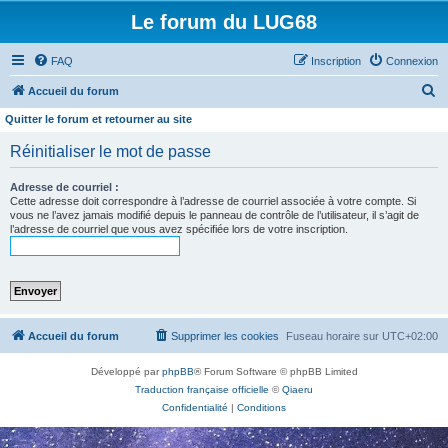
Le forum du LUG68
FAQ
Inscription
Connexion
R
Accueil du forum
e
Quitter le forum et retourner au site
c
Réinitialiser le mot de passe
h
e
Adresse de courriel :
Cette adresse doit correspondre à l’adresse de courriel associée à votre compte. Si
r
vous ne l’avez jamais modifié depuis le panneau de contrôle de l’utilisateur, il s’agit de
l’adresse de courriel que vous avez spécifiée lors de votre inscription.
c
h
e
r
Accueil du forum
Supprimer les cookies
Fuseau horaire sur
UTC+02:00
Développé par
phpBB
® Forum Software © phpBB Limited
Traduction française officielle
©
Qiaeru
Confidentialité
|
Conditions