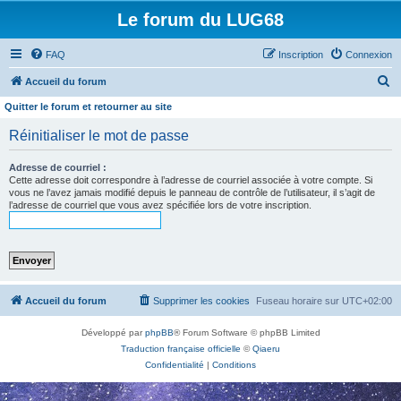
Le forum du LUG68
FAQ
Inscription
Connexion
R
Accueil du forum
e
Quitter le forum et retourner au site
c
Réinitialiser le mot de passe
h
e
Adresse de courriel :
Cette adresse doit correspondre à l’adresse de courriel associée à votre compte. Si
r
vous ne l’avez jamais modifié depuis le panneau de contrôle de l’utilisateur, il s’agit de
l’adresse de courriel que vous avez spécifiée lors de votre inscription.
c
h
e
r
Accueil du forum
Supprimer les cookies
Fuseau horaire sur
UTC+02:00
Développé par
phpBB
® Forum Software © phpBB Limited
Traduction française officielle
©
Qiaeru
Confidentialité
|
Conditions