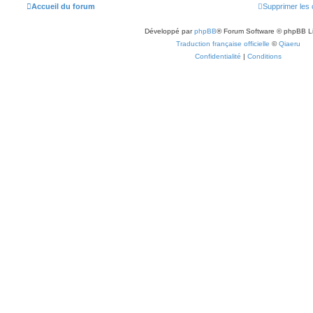
Accueil du forum
Supprimer les 
Développé par
phpBB
® Forum Software © phpBB L
Traduction française officielle
©
Qiaeru
Confidentialité
|
Conditions