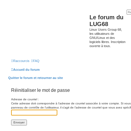
Le forum du
LUG68
Linux Users Group 68,
les utilisateurs de
GNU/Linux et des
logiciels libres. Inscription
ouverte à tous.
Raccourcis
FAQ
Accueil du forum
Quitter le forum et retourner au site
Réinitialiser le mot de passe
Adresse de courriel :
Cette adresse doit correspondre à l’adresse de courriel associée à votre compte. Si vous 
panneau de contrôle de l’utilisateur, il s’agit de l’adresse de courriel que vous avez spécifi