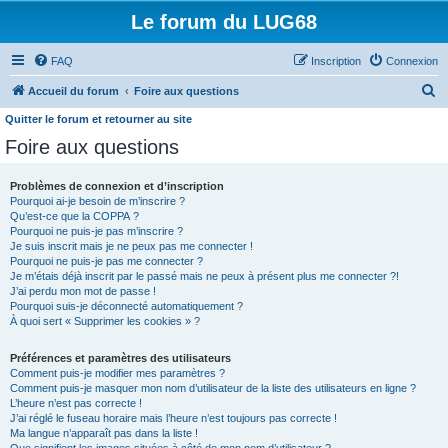
Le forum du LUG68
FAQ
Inscription
Connexion
R
Accueil du forum
Foire aux questions
e
Quitter le forum et retourner au site
c
Foire aux questions
h
Problèmes de connexion et d’inscription
e
Pourquoi ai-je besoin de m’inscrire ?
r
Qu’est-ce que la COPPA ?
Pourquoi ne puis-je pas m’inscrire ?
c
Je suis inscrit mais je ne peux pas me connecter !
h
Pourquoi ne puis-je pas me connecter ?
Je m’étais déjà inscrit par le passé mais ne peux à présent plus me connecter ?!
e
J’ai perdu mon mot de passe !
Pourquoi suis-je déconnecté automatiquement ?
r
À quoi sert « Supprimer les cookies » ?
Préférences et paramètres des utilisateurs
Comment puis-je modifier mes paramètres ?
Comment puis-je masquer mon nom d’utilisateur de la liste des utilisateurs en ligne ?
L’heure n’est pas correcte !
J’ai réglé le fuseau horaire mais l’heure n’est toujours pas correcte !
Ma langue n’apparaît pas dans la liste !