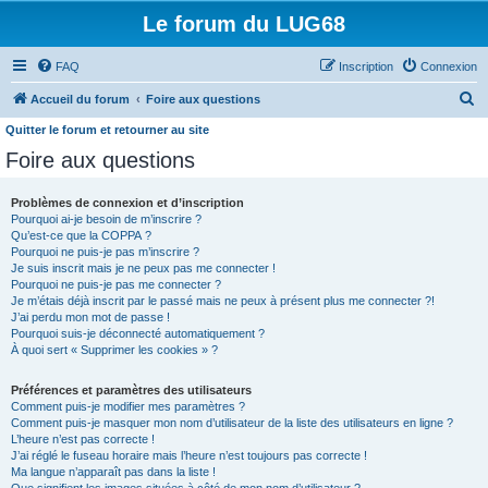
Le forum du LUG68
FAQ
Inscription
Connexion
R
Accueil du forum
Foire aux questions
e
Quitter le forum et retourner au site
c
Foire aux questions
h
Problèmes de connexion et d’inscription
e
Pourquoi ai-je besoin de m’inscrire ?
r
Qu’est-ce que la COPPA ?
Pourquoi ne puis-je pas m’inscrire ?
c
Je suis inscrit mais je ne peux pas me connecter !
h
Pourquoi ne puis-je pas me connecter ?
Je m’étais déjà inscrit par le passé mais ne peux à présent plus me connecter ?!
e
J’ai perdu mon mot de passe !
Pourquoi suis-je déconnecté automatiquement ?
r
À quoi sert « Supprimer les cookies » ?
Préférences et paramètres des utilisateurs
Comment puis-je modifier mes paramètres ?
Comment puis-je masquer mon nom d’utilisateur de la liste des utilisateurs en ligne ?
L’heure n’est pas correcte !
J’ai réglé le fuseau horaire mais l’heure n’est toujours pas correcte !
Ma langue n’apparaît pas dans la liste !