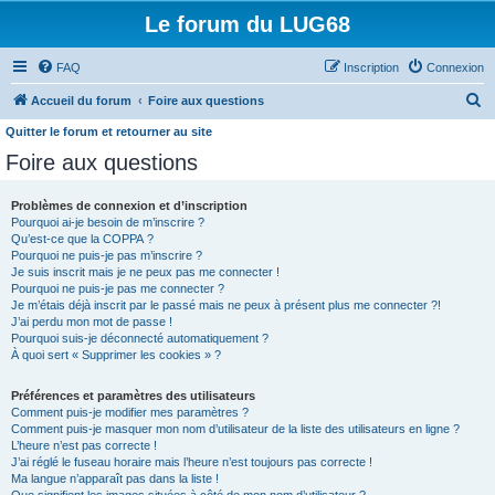
Le forum du LUG68
FAQ
Inscription
Connexion
R
Accueil du forum
Foire aux questions
e
Quitter le forum et retourner au site
c
Foire aux questions
h
Problèmes de connexion et d’inscription
e
Pourquoi ai-je besoin de m’inscrire ?
r
Qu’est-ce que la COPPA ?
Pourquoi ne puis-je pas m’inscrire ?
c
Je suis inscrit mais je ne peux pas me connecter !
h
Pourquoi ne puis-je pas me connecter ?
Je m’étais déjà inscrit par le passé mais ne peux à présent plus me connecter ?!
e
J’ai perdu mon mot de passe !
Pourquoi suis-je déconnecté automatiquement ?
r
À quoi sert « Supprimer les cookies » ?
Préférences et paramètres des utilisateurs
Comment puis-je modifier mes paramètres ?
Comment puis-je masquer mon nom d’utilisateur de la liste des utilisateurs en ligne ?
L’heure n’est pas correcte !
J’ai réglé le fuseau horaire mais l’heure n’est toujours pas correcte !
Ma langue n’apparaît pas dans la liste !