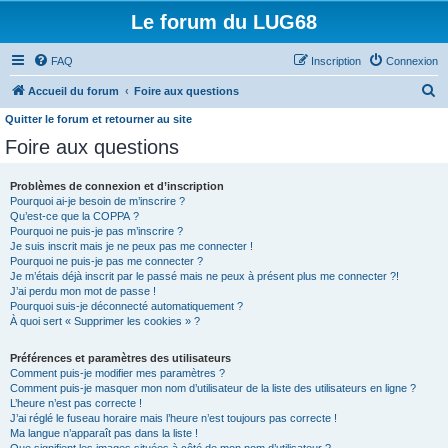
Le forum du LUG68
FAQ
Inscription
Connexion
R
Accueil du forum
Foire aux questions
e
Quitter le forum et retourner au site
c
Foire aux questions
h
Problèmes de connexion et d’inscription
e
Pourquoi ai-je besoin de m’inscrire ?
r
Qu’est-ce que la COPPA ?
Pourquoi ne puis-je pas m’inscrire ?
c
Je suis inscrit mais je ne peux pas me connecter !
h
Pourquoi ne puis-je pas me connecter ?
Je m’étais déjà inscrit par le passé mais ne peux à présent plus me connecter ?!
e
J’ai perdu mon mot de passe !
Pourquoi suis-je déconnecté automatiquement ?
r
À quoi sert « Supprimer les cookies » ?
Préférences et paramètres des utilisateurs
Comment puis-je modifier mes paramètres ?
Comment puis-je masquer mon nom d’utilisateur de la liste des utilisateurs en ligne ?
L’heure n’est pas correcte !
J’ai réglé le fuseau horaire mais l’heure n’est toujours pas correcte !
Ma langue n’apparaît pas dans la liste !