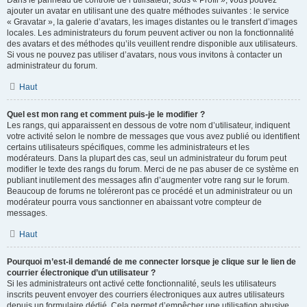
Dans le panneau de contrôle de l’utilisateur, sous « Profil », vous pouvez
ajouter un avatar en utilisant une des quatre méthodes suivantes : le service
« Gravatar », la galerie d’avatars, les images distantes ou le transfert d’images
locales. Les administrateurs du forum peuvent activer ou non la fonctionnalité
des avatars et des méthodes qu’ils veuillent rendre disponible aux utilisateurs.
Si vous ne pouvez pas utiliser d’avatars, nous vous invitons à contacter un
administrateur du forum.
Haut
Quel est mon rang et comment puis-je le modifier ?
Les rangs, qui apparaissent en dessous de votre nom d’utilisateur, indiquent
votre activité selon le nombre de messages que vous avez publié ou identifient
certains utilisateurs spécifiques, comme les administrateurs et les
modérateurs. Dans la plupart des cas, seul un administrateur du forum peut
modifier le texte des rangs du forum. Merci de ne pas abuser de ce système en
publiant inutilement des messages afin d’augmenter votre rang sur le forum.
Beaucoup de forums ne toléreront pas ce procédé et un administrateur ou un
modérateur pourra vous sanctionner en abaissant votre compteur de
messages.
Haut
Pourquoi m’est-il demandé de me connecter lorsque je clique sur le lien de
courrier électronique d’un utilisateur ?
Si les administrateurs ont activé cette fonctionnalité, seuls les utilisateurs
inscrits peuvent envoyer des courriers électroniques aux autres utilisateurs
depuis un formulaire dédié. Cela permet d’empêcher une utilisation abusive