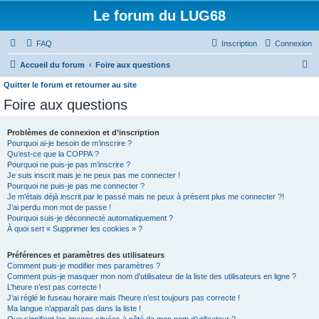
Le forum du LUG68
FAQ
Inscription
Connexion
R
Accueil du forum
Foire aux questions
e
Quitter le forum et retourner au site
c
Foire aux questions
h
Problèmes de connexion et d’inscription
e
Pourquoi ai-je besoin de m’inscrire ?
r
Qu’est-ce que la COPPA ?
Pourquoi ne puis-je pas m’inscrire ?
c
Je suis inscrit mais je ne peux pas me connecter !
h
Pourquoi ne puis-je pas me connecter ?
Je m’étais déjà inscrit par le passé mais ne peux à présent plus me connecter ?!
e
J’ai perdu mon mot de passe !
Pourquoi suis-je déconnecté automatiquement ?
r
À quoi sert « Supprimer les cookies » ?
Préférences et paramètres des utilisateurs
Comment puis-je modifier mes paramètres ?
Comment puis-je masquer mon nom d’utilisateur de la liste des utilisateurs en ligne ?
L’heure n’est pas correcte !
J’ai réglé le fuseau horaire mais l’heure n’est toujours pas correcte !
Ma langue n’apparaît pas dans la liste !