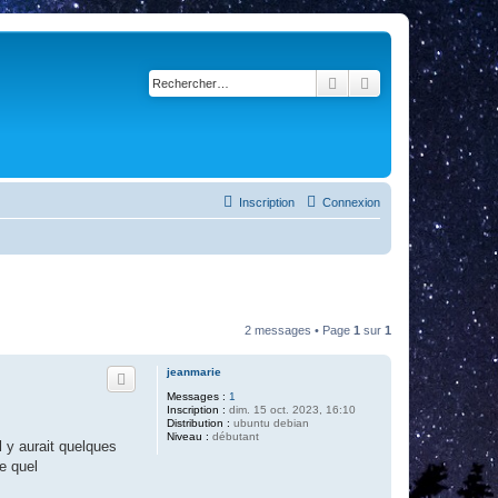
Rechercher
Recherche avancé
Inscription
Connexion
2 messages • Page
1
sur
1
jeanmarie
Messages :
1
Inscription :
dim. 15 oct. 2023, 16:10
Distribution :
ubuntu debian
Niveau :
débutant
l y aurait quelques
re quel