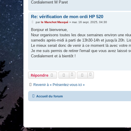
Cordialement M Paret
Re: vérification de mon ordi HP 520
M
par
le Manchot Masqué
»
mar. 16 sept. 2025, 04:30
e
s
Bonjour et bienvenue,
s
Nour organisons toutes les deux semaines environ une réunio
a
g
samedis après-midi à parti de 13h30-14h et jusqu'à 20h. Lis
e
Le mieux serait donc de venir à ce moment là avec votre 
Je me suis permis de retirer l'email que vous avez laissé s
Cordialement et à bientôt !
Répondre
Revenir à « Présentez-vous ici »
Accueil du forum