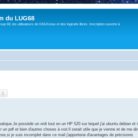
um du LUG68
up 68, les utilisateurs de GNU/Linux et des logiciels libres. Inscription ouverte à
echercher
Recherche avancée
matique.Je possède un ordi tout en un HP 520 sur lequel j'ai ubuntu debian et i
un pdf et bien d'autres choses à voir.Il serait utile que je vienne et de me di
onse,si je suis incomplet dans ce mail j'apporterai d'avantages de précisions