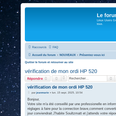
Le for
Linux Users Gro
tous.
Raccourcis
FAQ
Accueil du forum
NOUVEAUX
Présentez-vous ici
Quitter le forum et retourner au site
vérification de mon ordi HP 520
R
Répondre
vérification de mon ordi HP 520
M
par
jeanmarie
»
lun. 15 sept. 2025, 10:54
e
s
Bonjour,
s
Votre site m'a été conseillé par une professionelle en infor
a
g
réglages à faire pour la connection brave,comment convertir 
e
jour conviendrait.J'habite Soultzmatt et j'attends votre rép