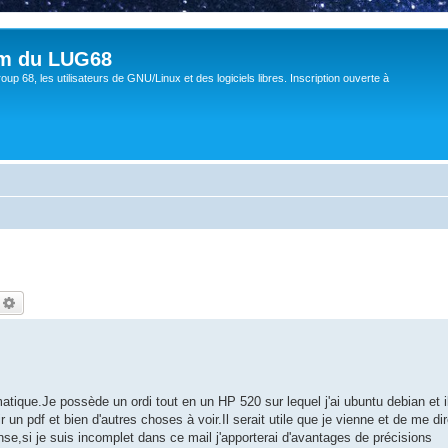
um du LUG68
up 68, les utilisateurs de GNU/Linux et des logiciels libres. Inscription ouverte à
echercher
Recherche avancée
matique.Je possède un ordi tout en un HP 520 sur lequel j'ai ubuntu debian et i
un pdf et bien d'autres choses à voir.Il serait utile que je vienne et de me di
onse,si je suis incomplet dans ce mail j'apporterai d'avantages de précisions