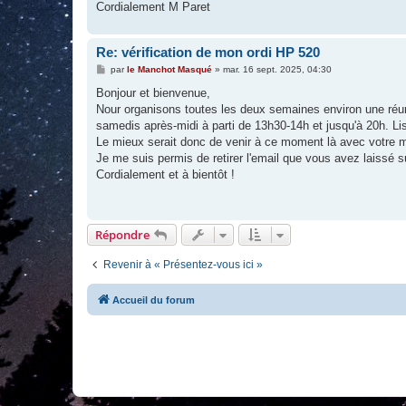
Cordialement M Paret
Re: vérification de mon ordi HP 520
M
par
le Manchot Masqué
»
mar. 16 sept. 2025, 04:30
e
s
Bonjour et bienvenue,
s
Nour organisons toutes les deux semaines environ une réunio
a
g
samedis après-midi à parti de 13h30-14h et jusqu'à 20h. Lis
e
Le mieux serait donc de venir à ce moment là avec votre 
Je me suis permis de retirer l'email que vous avez laissé s
Cordialement et à bientôt !
Répondre
Revenir à « Présentez-vous ici »
Accueil du forum