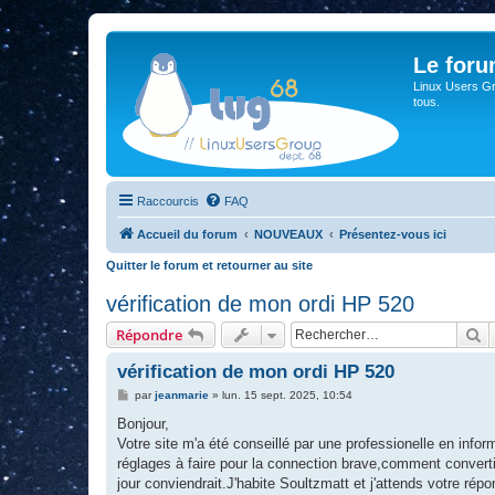
Le for
Linux Users Gro
tous.
Raccourcis
FAQ
Accueil du forum
NOUVEAUX
Présentez-vous ici
Quitter le forum et retourner au site
vérification de mon ordi HP 520
R
Répondre
vérification de mon ordi HP 520
M
par
jeanmarie
»
lun. 15 sept. 2025, 10:54
e
s
Bonjour,
s
Votre site m'a été conseillé par une professionelle en infor
a
g
réglages à faire pour la connection brave,comment convertir 
e
jour conviendrait.J'habite Soultzmatt et j'attends votre rép