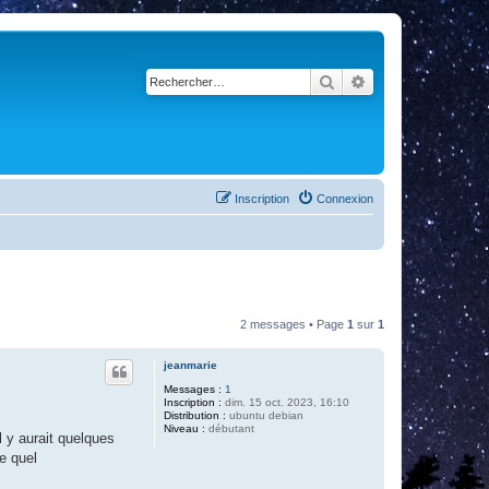
Rechercher
Recherche avancé
Inscription
Connexion
2 messages • Page
1
sur
1
jeanmarie
Messages :
1
Inscription :
dim. 15 oct. 2023, 16:10
Distribution :
ubuntu debian
Niveau :
débutant
l y aurait quelques
re quel