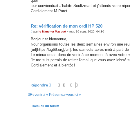
quel
jour conviendrait.J'habite Soultzmatt et j'attends votre rép
Cordialement M Paret
Re: vérification de mon ordi HP 520
M
par
le Manchot Masqué
»
mar. 16 sept. 2025, 04:30
e
s
Bonjour et bienvenue,
s
Nour organisons toutes les deux semaines environ une réun
a
g
[url]https:/lug68.org[/url], les samedis après-midi à parti d
e
Le mieux serait donc de venir à ce moment là avec votre 
Je me suis permis de retirer l'email que vous avez laissé s
Cordialement et à bientôt !
Répondre
Revenir à « Présentez-vous ici »
Accueil du forum