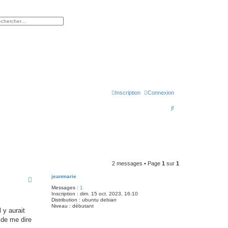
rcher
herche avancée
Inscription
Connexion
R
e
c
h
e
2 messages • Page
1
sur
1
r
jeanmarie
c
Messages :
1
h
Inscription :
dim. 15 oct. 2023, 16:10
Distribution :
ubuntu debian
e
Niveau :
débutant
 y aurait
r
 de me dire