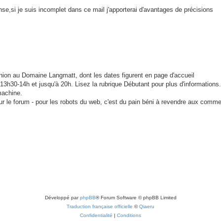
onse,si je suis incomplet dans ce mail j'apporterai d'avantages de précisions
ion au Domaine Langmatt, dont les dates figurent en page d'accueil
e 13h30-14h et jusqu'à 20h. Lisez la rubrique Débutant pour plus d'informations.
machine.
ur le forum - pour les robots du web, c'est du pain béni à revendre aux comme
Développé par
phpBB
® Forum Software © phpBB Limited
Traduction française officielle
©
Qiaeru
Confidentialité
|
Conditions