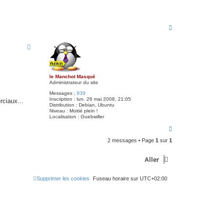
H
a
u
t
le Manchot Masqué
Administrateur du site
Messages :
839
Inscription :
lun. 26 mai 2008, 21:05
rciaux...
Distribution :
Debian, Ubuntu
Niveau :
Moitié plein !
Localisation :
Guebwiller
H
a
2 messages • Page
1
sur
1
u
t
Aller
Supprimer les cookies
Fuseau horaire sur
UTC+02:00