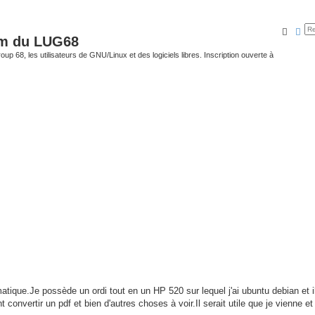
Reche
Rec
um du LUG68
up 68, les utilisateurs de GNU/Linux et des logiciels libres. Inscription ouverte à
matique.Je possède un ordi tout en un HP 520 sur lequel j'ai ubuntu debian et il
onvertir un pdf et bien d'autres choses à voir.Il serait utile que je vienne et