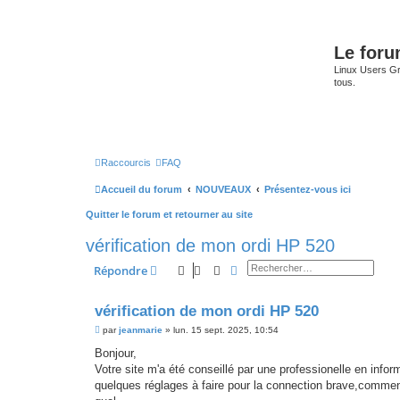
Le for
Linux Users Gro
tous.
Raccourcis
FAQ
Accueil du forum
NOUVEAUX
Présentez-vous ici
Quitter le forum et retourner au site
vérification de mon ordi HP 520
Rechercher
Recherche avancée
Répondre
vérification de mon ordi HP 520
M
par
jeanmarie
»
lun. 15 sept. 2025, 10:54
e
s
Bonjour,
s
Votre site m'a été conseillé par une professionelle en infor
a
g
quelques réglages à faire pour la connection brave,comment c
e