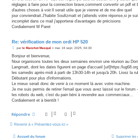
e
réglages à faire pour la connection brave,comment convertir un pdf et 
d'autres choses à voir.Il serait utile que je vienne et de me dire quel
jour conviendrait.J'habite Soultzmatt et j'attends votre réponse,si je su
incomplet dans ce mail j'apporterai d'avantages de précisions
Cordialement M Paret
Re: vérification de mon ordi HP 520
M
par
le Manchot Masqué
»
mar. 16 sept. 2025, 04:30
e
s
Bonjour et bienvenue,
s
Nour organisons toutes les deux semaines environ une réunion au Do
a
g
Langmatt, dont les dates figurent en page d'accueil [url]https:/lug68.org[
e
les samedis après-midi à parti de 13h30-14h et jusqu'à 20h. Lisez la ru
Débutant pour plus d'informations.
Le mieux serait donc de venir à ce moment là avec votre machine.
Je me suis permis de retirer l'email que vous avez laissé sur le forum 
les robots du web, c'est du pain béni à revendre aux commerciaux...
Cordialement et à bientôt !
Répondre
Revenir à « Présentez-vous ici »
Accueil du forum
Supprimer les 