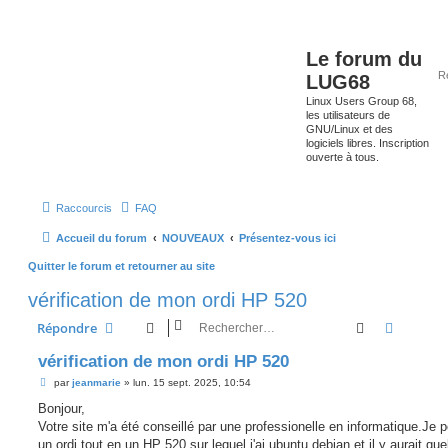
Le forum du
LUG68
Linux Users Group 68,
les utilisateurs de
GNU/Linux et des
logiciels libres. Inscription
ouverte à tous.
Raccourcis
FAQ
Accueil du forum
NOUVEAUX
Présentez-vous ici
Quitter le forum et retourner au site
vérification de mon ordi HP 520
Rechercher
Recherc
Répondre
vérification de mon ordi HP 520
M
par
jeanmarie
»
lun. 15 sept. 2025, 10:54
e
s
Bonjour,
s
Votre site m'a été conseillé par une professionelle en informatique.Je
a
g
un ordi tout en un HP 520 sur lequel j'ai ubuntu debian et il y aurait qu