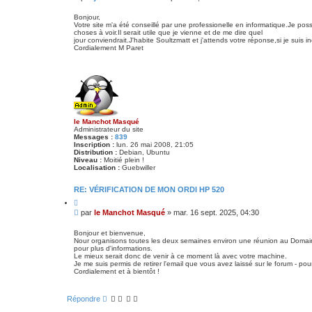
t
c
e
e
é
s
r
Bonjour,
e
Votre site m'a été conseillé par une professionelle en informatique.Je pos
s
choses à voir.Il serait utile que je vienne et de me dire quel
a
jour conviendrait.J'habite Soultzmatt et j'attends votre réponse,si je suis 
g
Cordialement M Paret
e
le Manchot Masqué
Administrateur du site
Messages :
839
Inscription :
lun. 26 mai 2008, 21:05
Distribution :
Debian, Ubuntu
Niveau :
Moitié plein !
Localisation :
Guebwiller
RE: VÉRIFICATION DE MON ORDI HP 520
C
i
M
par
le Manchot Masqué
»
mar. 16 sept. 2025, 04:30
t
e
e
s
r
Bonjour et bienvenue,
Nour organisons toutes les deux semaines environ une réunion au Domaine L
s
pour plus d'informations.
a
Le mieux serait donc de venir à ce moment là avec votre machine.
g
Je me suis permis de retirer l'email que vous avez laissé sur le forum - p
e
Cordialement et à bientôt !
Répondre