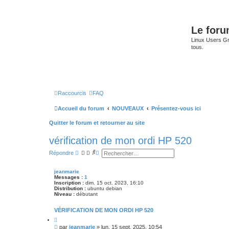
Le for
Linux Users Gro
tous.
Raccourcis
FAQ
Accueil du forum
NOUVEAUX
Présentez-vous ici
Quitter le forum et retourner au site
vérification de mon ordi HP 520
R
R
Répondre
e
e
c
c
h
h
jeanmarie
e
e
Messages :
1
r
r
Inscription :
dim. 15 oct. 2023, 16:10
c
c
Distribution :
ubuntu debian
Niveau :
débutant
h
h
e
e
r
a
VÉRIFICATION DE MON ORDI HP 520
v
C
a
i
n
M
par
jeanmarie
»
lun. 15 sept. 2025, 10:54