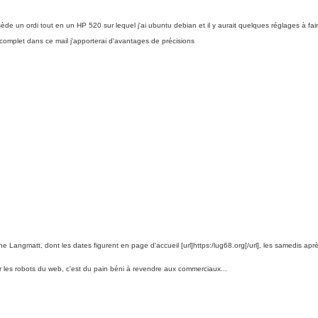
sède un ordi tout en un HP 520 sur lequel j'ai ubuntu debian et il y aurait quelques réglages à fa
incomplet dans ce mail j'apporterai d'avantages de précisions
angmatt, dont les dates figurent en page d'accueil [url]https:/lug68.org[/url], les samedis aprè
our les robots du web, c'est du pain béni à revendre aux commerciaux...