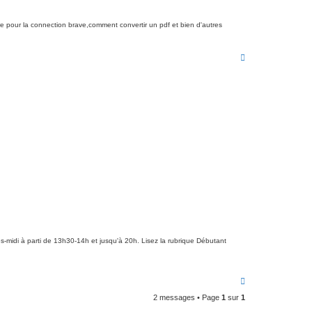
ire pour la connection brave,comment convertir un pdf et bien d'autres
H
a
u
t
s-midi à parti de 13h30-14h et jusqu'à 20h. Lisez la rubrique Débutant
H
a
2 messages • Page
1
sur
1
u
t