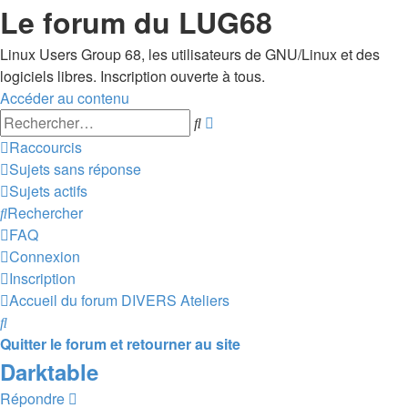
Le forum du LUG68
Linux Users Group 68, les utilisateurs de GNU/Linux et des
logiciels libres. Inscription ouverte à tous.
Accéder au contenu
Recherche
Rechercher
avancée
Raccourcis
Sujets sans réponse
Sujets actifs
Rechercher
FAQ
Connexion
Inscription
Accueil du forum
DIVERS
Ateliers
Rechercher
Quitter le forum et retourner au site
Darktable
Répondre