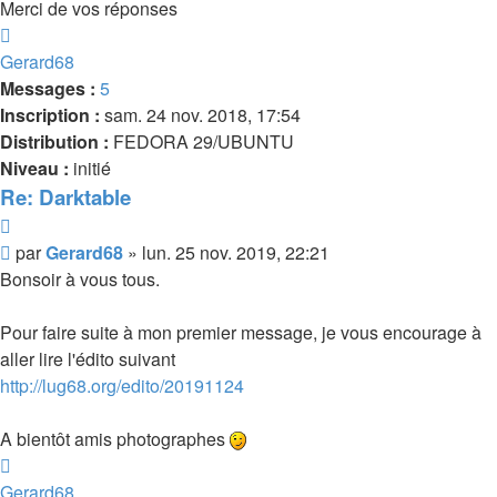
Merci de vos réponses
Haut
Gerard68
Messages :
5
Inscription :
sam. 24 nov. 2018, 17:54
Distribution :
FEDORA 29/UBUNTU
Niveau :
initié
Re: Darktable
Citer
Message
par
Gerard68
»
lun. 25 nov. 2019, 22:21
Bonsoir à vous tous.
Pour faire suite à mon premier message, je vous encourage à
aller lire l'édito suivant
http://lug68.org/edito/20191124
A bientôt amis photographes
Haut
Gerard68