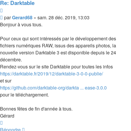
Re: Darktable
Citer
Message
par
Gerard68
»
sam. 28 déc. 2019, 13:03
Bonjour à vous tous.
Pour ceux qui sont intéressés par le développement des
fichiers numériques RAW, issus des appareils photos, la
nouvelle version Darktable 3 est disponible depuis le 24
décembre.
Rendez-vous sur le site Darktable pour toutes les infos
https://darktable.fr/2019/12/darktable-3-0-0-publie/
et sur
https://github.com/darktable-org/darkta ... ease-3.0.0
pour le téléchargement.
Bonnes fêtes de fin d'année à tous.
Gérard
Haut
Répondre