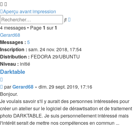
Aperçu avant impression
Recherche
Rechercher
avancée
4 messages • Page
1
sur
1
Gerard68
Messages :
5
Inscription :
sam. 24 nov. 2018, 17:54
Distribution :
FEDORA 29/UBUNTU
Niveau :
initié
Darktable
Citer
Message
par
Gerard68
»
dim. 29 sept. 2019, 17:16
Bonjour.
Je voulais savoir s'il y aurait des personnes intéressées pour
créer un atelier sur le logiciel de dérawtisation et de traitement
photo DARKTABLE. Je suis personnellement intéressé mais
l'intérêt serait de mettre nos compétences en commun ...