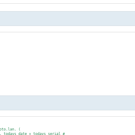
to.lan. (

, todays date + todays serial # 
