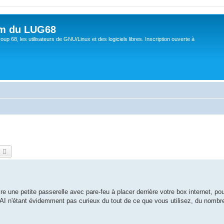
um du LUG68
up 68, les utilisateurs de GNU/Linux et des logiciels libres. Inscription ouverte à
echercher
Recherche avancée
e une petite passerelle avec pare-feu à placer derrière votre box internet, pou
AI n'étant évidemment pas curieux du tout de ce que vous utilisez, du nombre 