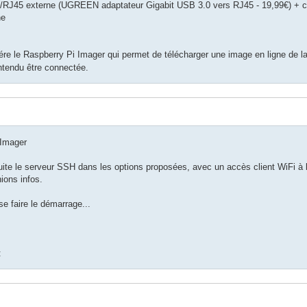
B/RJ45 externe (UGREEN adaptateur Gigabit USB 3.0 vers RJ45 - 19,99€) + 
ne
re le Raspberry Pi Imager qui permet de télécharger une image en ligne de la 
entendu être connectée.
 Imager
suite le serveur SSH dans les options proposées, avec un accès client WiFi à l
ions infos.
se faire le démarrage...
: