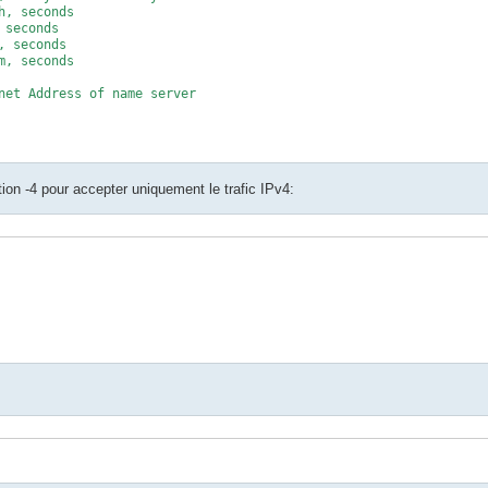
, seconds

seconds

 seconds

, seconds

net Address of name server

tion -4 pour accepter uniquement le trafic IPv4:
to.lan. (

ys date + todays serial
