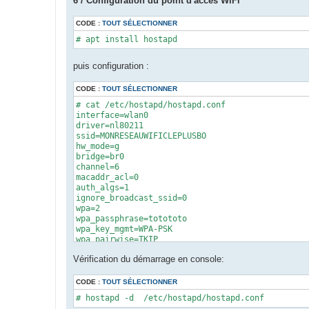
6 / Configuration du point d'accès WiFi
CODE :
TOUT SÉLECTIONNER
# apt install hostapd
puis configuration :
CODE :
TOUT SÉLECTIONNER
# cat /etc/hostapd/hostapd.conf 

interface=wlan0

driver=nl80211

ssid=MONRESEAUWIFICLEPLUSBO

hw_mode=g

bridge=br0

channel=6

macaddr_acl=0

auth_algs=1

ignore_broadcast_ssid=0

wpa=2

wpa_passphrase=totototo

wpa_key_mgmt=WPA-PSK

wpa_pairwise=TKIP

rsn_pairwise=CCMP
Vérification du démarrage en console:
CODE :
TOUT SÉLECTIONNER
# hostapd -d  /etc/hostapd/hostapd.conf