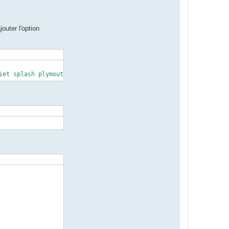
outer l'option
iet splash plymouth.ignore-serial-consoles ipv6.disable=1