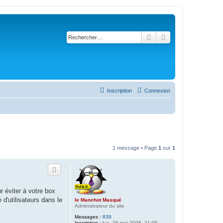
Rechercher
Recherche avancé
Inscription
Connexion
1 message • Page
1
sur
1
r éviter à votre box
d'utilisateurs dans le
le Manchot Masqué
Administrateur du site
Messages :
839
Inscription :
lun. 26 mai 2008, 21:05