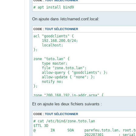
CODE :
TOUT SÉLECTIONNER
# apt install bind9
On ajoute dans /etc/named.conf.local:
CODE :
TOUT SÉLECTIONNER
acl "goodclients" {

    192.168.200.0/24;

    localhost;

};

zone "toto.lan" {

    type master;

    file "zone.toto.lan";

    allow-query { "goodclients"; };

    allow-update { "none"; };

    notify no;

};

zone "200.168.192.in-addr.arpa" {

    type master;

Et on ajoute les deux fichiers suivants :
    file "zone.toto.lan.rev";

    allow-query { "goodclients"; };

    allow-update { "none"; };

CODE :
TOUT SÉLECTIONNER
    notify no;

# cat /etc/bind/zone.toto.lan

};
$TTL 3D

@       IN      SOA     parefeu.toto.lan. root.to
                        202207301       ; serial