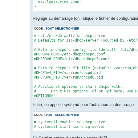
  max-lease-time 7200;

}
Réglage au démarrage (on indique le fichier de configuration à 
CODE :
TOUT SÉLECTIONNER
# cat /etc/default/isc-dhcp-server 

# Defaults for isc-dhcp-server (sourced by /etc/
# Path to dhcpd's config file (default: /etc/dhcp
DHCPDv4_CONF=/etc/dhcp/dhcpd.conf

#DHCPDv6_CONF=/etc/dhcp/dhcpd6.conf

# Path to dhcpd's PID file (default: /var/run/dhc
#DHCPDv4_PID=/var/run/dhcpd.pid

#DHCPDv6_PID=/var/run/dhcpd6.pid

# Additional options to start dhcpd with.

#	Don't use options -cf or -pf here; use DHCPD_CONF/ DHCPD_PID instead

#OPTIONS=""

Enfin, on appelle systemd pour l'activation au démarrage :
# On what interfaces should the DHCP server (dhc
#	Separate multiple interfaces with spaces, e.g. "eth0 eth1".

INTERFACESv4="br0"

CODE :
TOUT SÉLECTIONNER
INTERFACESv6=""
# systemctl enable isc-dhcp-server

# systemctl start isc-dhcp-server