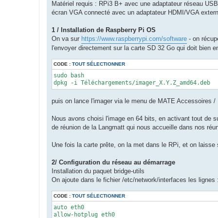
Matériel requis : RPi3 B+ avec une adaptateur réseau US
écran VGA connecté avec un adaptateur HDMI/VGA exter
1 / Installation de Raspberry Pi OS
On va sur
https://www.raspberrypi.com/software
- on récupé
l'envoyer directement sur la carte SD 32 Go qui doit bien 
CODE :
TOUT SÉLECTIONNER
sudo bash

dpkg -i Téléchargements/imager_X.Y.Z_amd64.deb
puis on lance l'imager via le menu de MATE Accessoires /
Nous avons choisi l'image en 64 bits, en activant tout de 
de réunion de la Langmatt qui nous accueille dans nos réun
Une fois la carte prête, on la met dans le RPi, et on laisse 
2/ Configuration du réseau au démarrage
Installation du paquet bridge-utils
On ajoute dans le fichier /etc/network/interfaces les lignes 
CODE :
TOUT SÉLECTIONNER
auto eth0

allow-hotplug eth0
