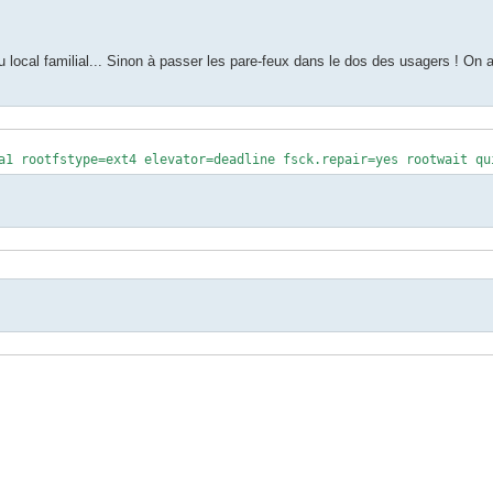
u local familial... Sinon à passer les pare-feux dans le dos des usagers ! On aj
a1 rootfstype=ext4 elevator=deadline fsck.repair=yes rootwait qu