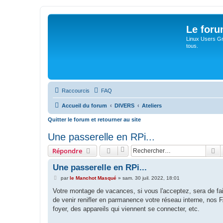
Le for
Linux Users Gro
tous.
Raccourcis
FAQ
Accueil du forum
DIVERS
Ateliers
Quitter le forum et retourner au site
Une passerelle en RPi...
R
Répondre
Une passerelle en RPi...
M
par
le Manchot Masqué
»
sam. 30 juil. 2022, 18:01
e
s
Votre montage de vacances, si vous l'acceptez, sera de fair
s
de venir renifler en parmanence votre réseau interne, nos F
a
g
foyer, des appareils qui viennent se connecter, etc.
e