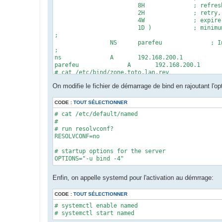
                        8H              ; refresh
                        2H              ; retry, 
                        4W              ; expire,
                        1D )            ; minimum
;

                NS      parefeu              ; I
;

ns              A       192.168.200.1

parefeu              A       192.168.200.1

# cat /etc/bind/zone.toto.lan.rev 

$TTL 3D

On modifie le fichier de démarrage de bind en rajoutant l'op
@       IN      SOA     parefeu.toto.lan. root.to
                        202207301 ; Serial, toda
                        8H      ; Refresh

CODE :
TOUT SÉLECTIONNER
                        2H      ; Retry

# cat /etc/default/named 

                        4W      ; Expire

#

                        1D)     ; Minimum TTL

# run resolvconf?

                NS      parefeu.toto.lan.

RESOLVCONF=no

1               PTR     parefeu.toto.lan.
# startup options for the server

OPTIONS="-u bind -4"
Enfin, on appelle systemd pour l'activation au démrrage:
CODE :
TOUT SÉLECTIONNER
# systemctl enable named

# systemctl start named