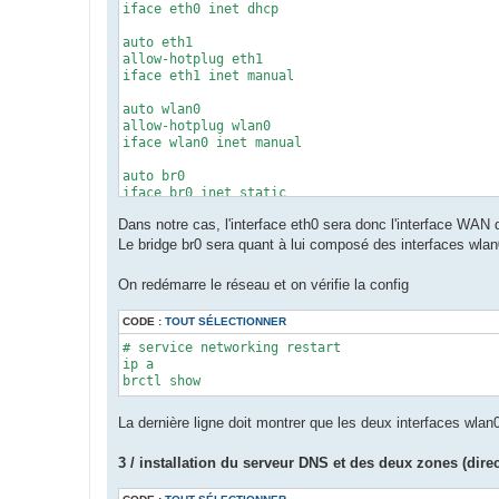
iface eth0 inet dhcp

auto eth1

allow-hotplug eth1

iface eth1 inet manual

auto wlan0

allow-hotplug wlan0

iface wlan0 inet manual

auto br0

iface br0 inet static

	address 192.168.200.1/24

Dans notre cas, l'interface eth0 sera donc l'interface WAN q
	bridge_ports eth1 wlan0

	bridge_stp off

Le bridge br0 sera quant à lui composé des interfaces wla
	bridge_fd 0

On redémarre le réseau et on vérifie la config
CODE :
TOUT SÉLECTIONNER
# service networking restart

ip a

brctl show
La dernière ligne doit montrer que les deux interfaces wlan
3 / installation du serveur DNS et des deux zones (direc