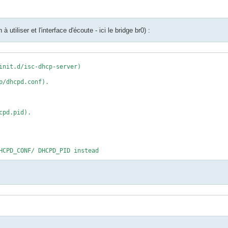
utiliser et l'interface d'écoute - ici le bridge br0) :
init.d/isc-dhcp-server)

/dhcpd.conf).

pd.pid).

pd) serve DHCP requests?
