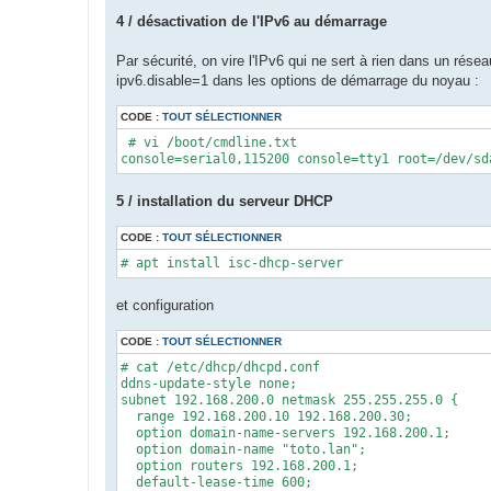
4 / désactivation de l'IPv6 au démarrage
Par sécurité, on vire l'IPv6 qui ne sert à rien dans un résea
ipv6.disable=1 dans les options de démarrage du noyau :
CODE :
TOUT SÉLECTIONNER
 # vi /boot/cmdline.txt

console=serial0,115200 console=tty1 root=/dev/sd
5 / installation du serveur DHCP
CODE :
TOUT SÉLECTIONNER
# apt install isc-dhcp-server
et configuration
CODE :
TOUT SÉLECTIONNER
# cat /etc/dhcp/dhcpd.conf

ddns-update-style none;

subnet 192.168.200.0 netmask 255.255.255.0 {

  range 192.168.200.10 192.168.200.30;

  option domain-name-servers 192.168.200.1;

  option domain-name "toto.lan";

  option routers 192.168.200.1;

  default-lease-time 600;
