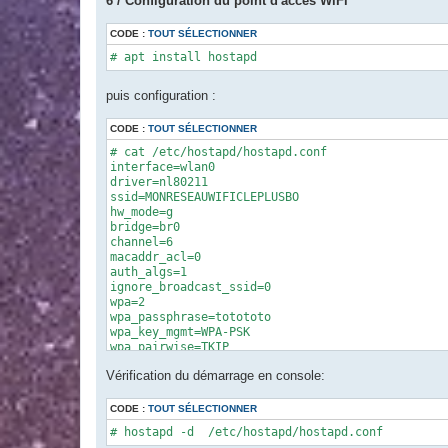
6 / Configuration du point d'accès WiFi
CODE :
TOUT SÉLECTIONNER
# apt install hostapd
puis configuration :
CODE :
TOUT SÉLECTIONNER
# cat /etc/hostapd/hostapd.conf 

interface=wlan0

driver=nl80211

ssid=MONRESEAUWIFICLEPLUSBO

hw_mode=g

bridge=br0

channel=6

macaddr_acl=0

auth_algs=1

ignore_broadcast_ssid=0

wpa=2

wpa_passphrase=totototo

wpa_key_mgmt=WPA-PSK

wpa_pairwise=TKIP

rsn_pairwise=CCMP
Vérification du démarrage en console:
CODE :
TOUT SÉLECTIONNER
# hostapd -d  /etc/hostapd/hostapd.conf