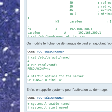
                        8H              ; refresh
                        2H              ; retry, 
                        4W              ; expire,
                        1D )            ; minimum
;

                NS      parefeu              ; I
;

ns              A       192.168.200.1

parefeu              A       192.168.200.1

# cat /etc/bind/zone.toto.lan.rev 

$TTL 3D

On modifie le fichier de démarrage de bind en rajoutant l'op
@       IN      SOA     parefeu.toto.lan. root.to
                        202207301 ; Serial, toda
                        8H      ; Refresh

CODE :
TOUT SÉLECTIONNER
                        2H      ; Retry

# cat /etc/default/named 

                        4W      ; Expire

#

                        1D)     ; Minimum TTL

# run resolvconf?

                NS      parefeu.toto.lan.

RESOLVCONF=no

1               PTR     parefeu.toto.lan.
# startup options for the server

OPTIONS="-u bind -4"
Enfin, on appelle systemd pour l'activation au démrrage:
CODE :
TOUT SÉLECTIONNER
# systemctl enable named

# systemctl start named