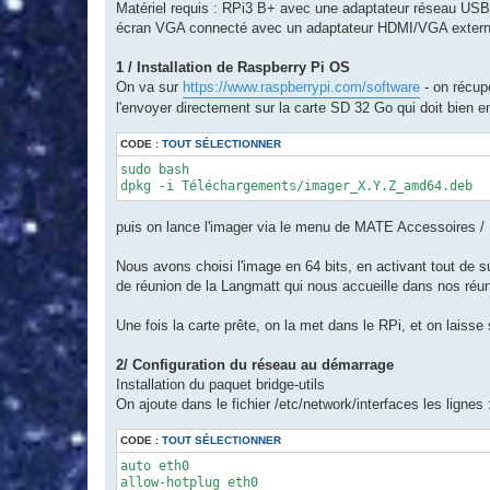
Matériel requis : RPi3 B+ avec une adaptateur réseau US
écran VGA connecté avec un adaptateur HDMI/VGA exter
1 / Installation de Raspberry Pi OS
On va sur
https://www.raspberrypi.com/software
- on récupé
l'envoyer directement sur la carte SD 32 Go qui doit bien 
CODE :
TOUT SÉLECTIONNER
sudo bash

dpkg -i Téléchargements/imager_X.Y.Z_amd64.deb
puis on lance l'imager via le menu de MATE Accessoires /
Nous avons choisi l'image en 64 bits, en activant tout de 
de réunion de la Langmatt qui nous accueille dans nos réun
Une fois la carte prête, on la met dans le RPi, et on laisse 
2/ Configuration du réseau au démarrage
Installation du paquet bridge-utils
On ajoute dans le fichier /etc/network/interfaces les lignes 
CODE :
TOUT SÉLECTIONNER
auto eth0

allow-hotplug eth0
