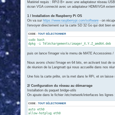
Matériel requis : RPi3 B+ avec une adaptateur réseau US
écran VGA connecté avec un adaptateur HDMI/VGA exter
1 / Installation de Raspberry Pi OS
On va sur
https://www.raspberrypi.com/software
- on récupé
l'envoyer directement sur la carte SD 32 Go qui doit bien 
CODE :
TOUT SÉLECTIONNER
sudo bash

dpkg -i Téléchargements/imager_X.Y.Z_amd64.deb
puis on lance l'imager via le menu de MATE Accessoires /
Nous avons choisi l'image en 64 bits, en activant tout de 
de réunion de la Langmatt qui nous accueille dans nos réun
Une fois la carte prête, on la met dans le RPi, et on laisse 
2/ Configuration du réseau au démarrage
Installation du paquet bridge-utils
On ajoute dans le fichier /etc/network/interfaces les lignes 
CODE :
TOUT SÉLECTIONNER
auto eth0

allow-hotplug eth0
