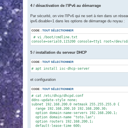
4 / désactivation de l'IPv6 au démarrage
Par sécurité, on vire l'IPv6 qui ne sert à rien dans un résea
ipv6.disable=1 dans les options de démarrage du noyau :
CODE :
TOUT SÉLECTIONNER
 # vi /boot/cmdline.txt

console=serial0,115200 console=tty1 root=/dev/sd
5 / installation du serveur DHCP
CODE :
TOUT SÉLECTIONNER
# apt install isc-dhcp-server
et configuration
CODE :
TOUT SÉLECTIONNER
# cat /etc/dhcp/dhcpd.conf

ddns-update-style none;

subnet 192.168.200.0 netmask 255.255.255.0 {

  range 192.168.200.10 192.168.200.30;

  option domain-name-servers 192.168.200.1;

  option domain-name "toto.lan";

  option routers 192.168.200.1;

  default-lease-time 600;
