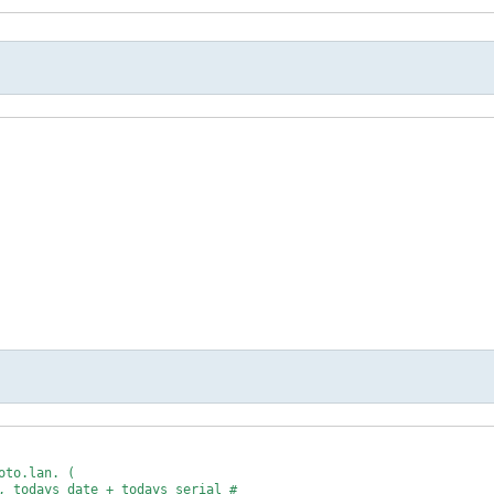
to.lan. (

, todays date + todays serial # 
