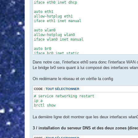
iface eth0 inet dhcp

auto eth1

allow-hotplug eth1

iface eth1 inet manual

auto wlan0

allow-hotplug wlan0

iface wlan0 inet manual

auto br0

iface br0 inet static

	address 192.168.200.1/24

Dans notre cas, l'interface eth0 sera donc l'interface WAN q
	bridge_ports eth1 wlan0

	bridge_stp off

Le bridge br0 sera quant à lui composé des interfaces wla
	bridge_fd 0

On redémarre le réseau et on vérifie la config
CODE :
TOUT SÉLECTIONNER
# service networking restart

ip a

brctl show
La dernière ligne doit montrer que les deux interfaces wlan
3 / installation du serveur DNS et des deux zones (direc