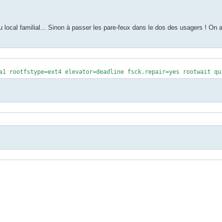
u local familial... Sinon à passer les pare-feux dans le dos des usagers ! On aj
a1 rootfstype=ext4 elevator=deadline fsck.repair=yes rootwait qu