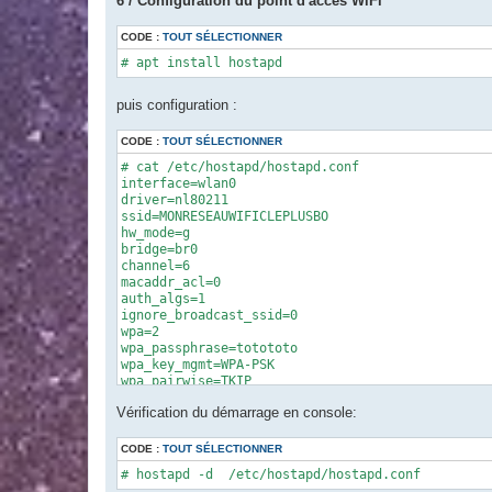
6 / Configuration du point d'accès WiFi
CODE :
TOUT SÉLECTIONNER
# apt install hostapd
puis configuration :
CODE :
TOUT SÉLECTIONNER
# cat /etc/hostapd/hostapd.conf 

interface=wlan0

driver=nl80211

ssid=MONRESEAUWIFICLEPLUSBO

hw_mode=g

bridge=br0

channel=6

macaddr_acl=0

auth_algs=1

ignore_broadcast_ssid=0

wpa=2

wpa_passphrase=totototo

wpa_key_mgmt=WPA-PSK

wpa_pairwise=TKIP

rsn_pairwise=CCMP
Vérification du démarrage en console:
CODE :
TOUT SÉLECTIONNER
# hostapd -d  /etc/hostapd/hostapd.conf