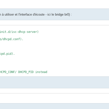
utiliser et l'interface d'écoute - ici le bridge br0) :
init.d/isc-dhcp-server)

/dhcpd.conf).

pd.pid).

pd) serve DHCP requests?
