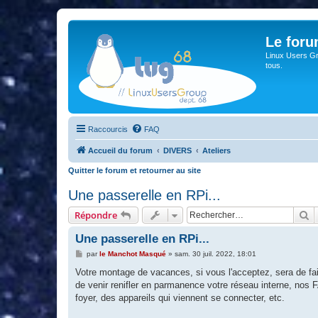
Le for
Linux Users Gro
tous.
Raccourcis
FAQ
Accueil du forum
DIVERS
Ateliers
Quitter le forum et retourner au site
Une passerelle en RPi...
R
Répondre
Une passerelle en RPi...
M
par
le Manchot Masqué
»
sam. 30 juil. 2022, 18:01
e
s
Votre montage de vacances, si vous l'acceptez, sera de fair
s
de venir renifler en parmanence votre réseau interne, nos F
a
g
foyer, des appareils qui viennent se connecter, etc.
e