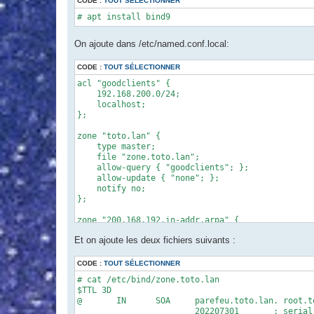
CODE :
TOUT SÉLECTIONNER
# apt install bind9
On ajoute dans /etc/named.conf.local:
CODE :
TOUT SÉLECTIONNER
acl "goodclients" {

    192.168.200.0/24;

    localhost;

};

zone "toto.lan" {

    type master;

    file "zone.toto.lan";

    allow-query { "goodclients"; };

    allow-update { "none"; };

    notify no;

};

zone "200.168.192.in-addr.arpa" {

    type master;

Et on ajoute les deux fichiers suivants :
    file "zone.toto.lan.rev";

    allow-query { "goodclients"; };

    allow-update { "none"; };

CODE :
TOUT SÉLECTIONNER
    notify no;

# cat /etc/bind/zone.toto.lan

};
$TTL 3D

@       IN      SOA     parefeu.toto.lan. root.to
                        202207301       ; serial