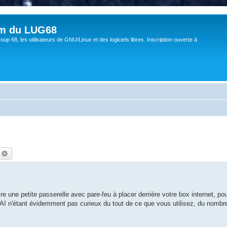
um du LUG68
up 68, les utilisateurs de GNU/Linux et des logiciels libres. Inscription ouverte à
echercher
Recherche avancée
e une petite passerelle avec pare-feu à placer derrière votre box internet, pou
AI n'étant évidemment pas curieux du tout de ce que vous utilisez, du nombre 