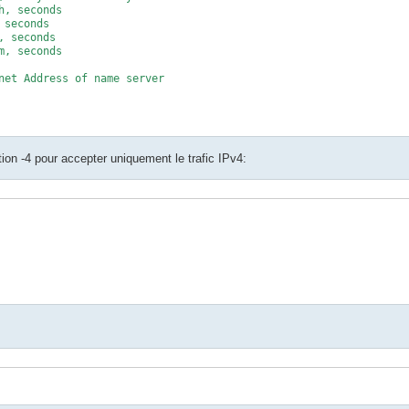
, seconds

seconds

 seconds

, seconds

net Address of name server

tion -4 pour accepter uniquement le trafic IPv4:
to.lan. (

ys date + todays serial
