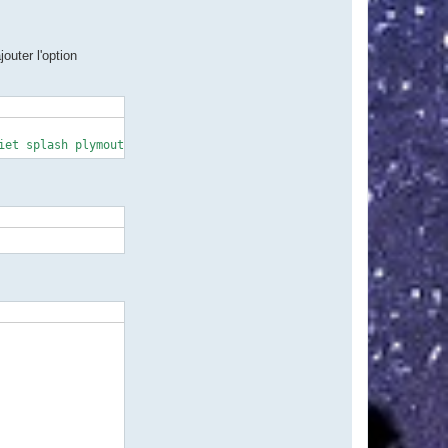
outer l'option
iet splash plymouth.ignore-serial-consoles ipv6.disable=1