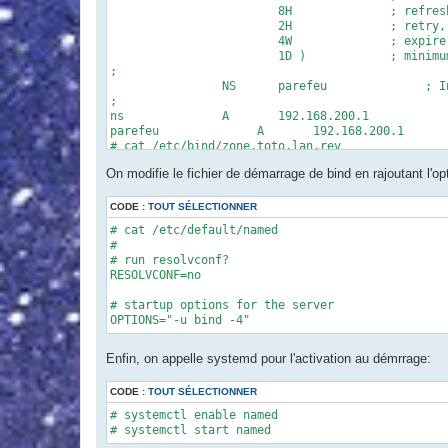
                        8H              ; refresh
                        2H              ; retry, 
                        4W              ; expire,
                        1D )            ; minimum
;

                NS      parefeu              ; I
;

ns              A       192.168.200.1

parefeu              A       192.168.200.1

# cat /etc/bind/zone.toto.lan.rev 

$TTL 3D

On modifie le fichier de démarrage de bind en rajoutant l'op
@       IN      SOA     parefeu.toto.lan. root.to
                        202207301 ; Serial, toda
                        8H      ; Refresh

CODE :
TOUT SÉLECTIONNER
                        2H      ; Retry

# cat /etc/default/named 

                        4W      ; Expire

#

                        1D)     ; Minimum TTL

# run resolvconf?

                NS      parefeu.toto.lan.

RESOLVCONF=no

1               PTR     parefeu.toto.lan.
# startup options for the server

OPTIONS="-u bind -4"
Enfin, on appelle systemd pour l'activation au démrrage:
CODE :
TOUT SÉLECTIONNER
# systemctl enable named

# systemctl start named