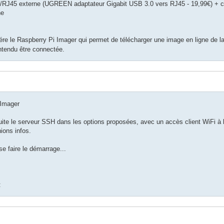
B/RJ45 externe (UGREEN adaptateur Gigabit USB 3.0 vers RJ45 - 19,99€) + 
ne
re le Raspberry Pi Imager qui permet de télécharger une image en ligne de la 
entendu être connectée.
 Imager
suite le serveur SSH dans les options proposées, avec un accès client WiFi à l
ions infos.
se faire le démarrage...
: