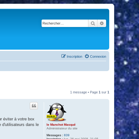
Rechercher
Recherche avancé
Inscription
Connexion
1 message • Page
1
sur
1
r éviter à votre box
d'utilisateurs dans le
le Manchot Masqué
Administrateur du site
Messages :
839
Inscription :
lun. 26 mai 2008, 21:05