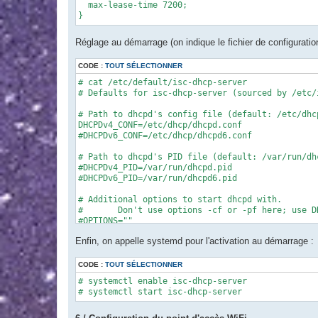
  max-lease-time 7200;

}
Réglage au démarrage (on indique le fichier de configuration à 
CODE :
TOUT SÉLECTIONNER
# cat /etc/default/isc-dhcp-server 

# Defaults for isc-dhcp-server (sourced by /etc/
# Path to dhcpd's config file (default: /etc/dhcp
DHCPDv4_CONF=/etc/dhcp/dhcpd.conf

#DHCPDv6_CONF=/etc/dhcp/dhcpd6.conf

# Path to dhcpd's PID file (default: /var/run/dhc
#DHCPDv4_PID=/var/run/dhcpd.pid

#DHCPDv6_PID=/var/run/dhcpd6.pid

# Additional options to start dhcpd with.

#	Don't use options -cf or -pf here; use DHCPD_CONF/ DHCPD_PID instead

#OPTIONS=""

Enfin, on appelle systemd pour l'activation au démarrage :
# On what interfaces should the DHCP server (dhc
#	Separate multiple interfaces with spaces, e.g. "eth0 eth1".

INTERFACESv4="br0"

CODE :
TOUT SÉLECTIONNER
INTERFACESv6=""
# systemctl enable isc-dhcp-server

# systemctl start isc-dhcp-server