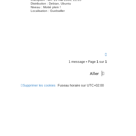
Distribution :
Debian, Ubuntu
Niveau :
Moitié plein !
Localisation :
Guebwiller
H
a
1 message • Page
1
sur
1
u
t
Aller
Supprimer les cookies
Fuseau horaire sur
UTC+02:00