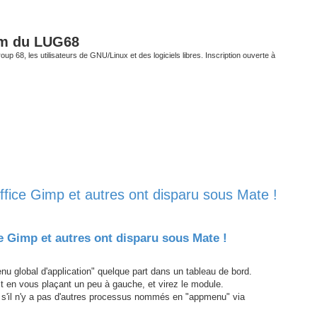
um du LUG68
up 68, les utilisateurs de GNU/Linux et des logiciels libres. Inscription ouverte à
fice Gimp et autres ont disparu sous Mate !
her
erche avancée
e Gimp et autres ont disparu sous Mate !
 global d'application" quelque part dans un tableau de bord.
oit en vous plaçant un peu à gauche, et virez le module.
 s'il n'y a pas d'autres processus nommés en "appmenu" via