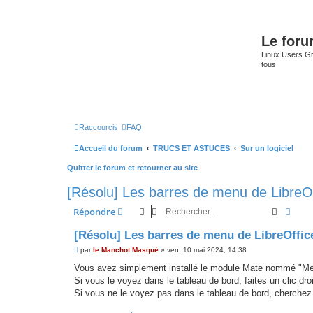
Le for
Linux Users Gro
tous.
Raccourcis
FAQ
Accueil du forum
TRUCS ET ASTUCES
Sur un logiciel
Quitter le forum et retourner au site
[Résolu] Les barres de menu de LibreOf
Recherc
Rech
Répondre
[Résolu] Les barres de menu de LibreOffic
M
par
le Manchot Masqué
»
ven. 10 mai 2024, 14:38
e
s
Vous avez simplement installé le module Mate nommé "Menu
s
Si vous le voyez dans le tableau de bord, faites un clic dr
a
g
Si vous ne le voyez pas dans le tableau de bord, cherchez
e