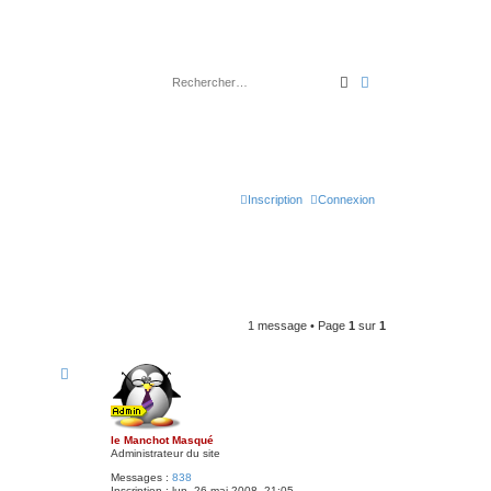
Rechercher
Recherche avancé
Inscription
Connexion
1 message • Page
1
sur
1
le Manchot Masqué
Administrateur du site
Messages :
838
Inscription :
lun. 26 mai 2008, 21:05