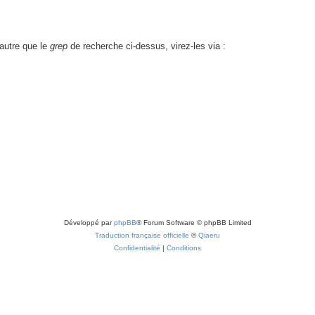
autre que le
grep
de recherche ci-dessus, virez-les via :
Développé par
phpBB
® Forum Software © phpBB Limited
Traduction française officielle
©
Qiaeru
Confidentialité
|
Conditions