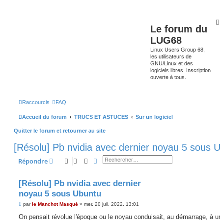
Le forum du
LUG68
Linux Users Group 68,
les utilisateurs de
GNU/Linux et des
logiciels libres. Inscription
ouverte à tous.
Raccourcis
FAQ
Accueil du forum
TRUCS ET ASTUCES
Sur un logiciel
Quitter le forum et retourner au site
[Résolu] Pb nvidia avec dernier noyau 5 sous 
Rechercher
Recherche avancée
Répondre
[Résolu] Pb nvidia avec dernier
noyau 5 sous Ubuntu
M
par
le Manchot Masqué
»
mer. 20 juil. 2022, 13:01
e
s
On pensait révolue l'époque ou le noyau conduisait, au démarrage, à 