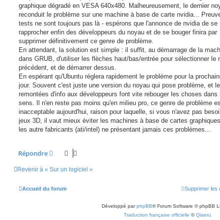
s
graphique dégradé en VESA 640x480. Malheureusement, le dernier no
a
g
reconduit le problème sur une machine à base de carte nvidia... Preuv
e
tests ne sont toujours pas là - espérons que l'annonce de nvidia de se
rapprocher enfin des développeurs du noyau et de se bouger finira par
supprimer définitivement ce genre de problème.
En attendant, la solution est simple : il suffit, au démarrage de la mach
dans GRUB, d'utiliser les flèches haut/bas/entrée pour sélectionner le
précédent, et de démarrer dessus.
En espérant qu'Ubuntu réglera rapidement le problème pour la prochai
jour. Souvent c'est juste une version du noyau qui pose problème, et l
remontées d'info aux développeurs font vite rebouger les choses dans 
sens. Il n'en reste pas moins qu'en milieu pro, ce genre de problème e
inacceptable aujourd'hui, raison pour laquelle, si vous n'avez pas beso
jeux 3D, il vaut mieux éviter les machines à base de cartes graphiques
les autre fabricants (ati/intel) ne présentant jamais ces problèmes...
Répondre
Revenir à « Sur un logiciel »
Accueil du forum
Supprimer les 
Développé par
phpBB
® Forum Software © phpBB L
Traduction française officielle
©
Qiaeru