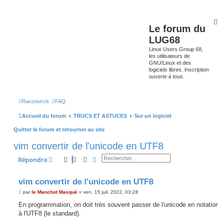
Le forum du
LUG68
Linux Users Group 68,
les utilisateurs de
GNU/Linux et des
logiciels libres. Inscription
ouverte à tous.
Raccourcis
FAQ
Accueil du forum
TRUCS ET ASTUCES
Sur un logiciel
Quitter le forum et retourner au site
vim convertir de l'unicode en UTF8
Rechercher
Recherche avancée
Répondre
vim convertir de l'unicode en UTF8
M
par
le Manchot Masqué
»
ven. 15 juil. 2022, 03:28
e
s
En programmation, on doit très souvent passer de l'unicode en notatio
s
à l'UTF8 (le standard).
a