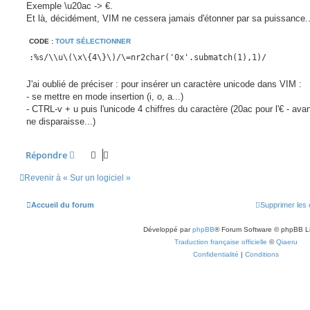
g
Exemple \u20ac -> €.
e
Et là, décidément, VIM ne cessera jamais d'étonner par sa puissance..
CODE :
TOUT SÉLECTIONNER
:%s/\\u\(\x\{4\}\)/\=nr2char('0x'.submatch(1),1)/
J'ai oublié de préciser : pour insérer un caractère unicode dans VIM :
- se mettre en mode insertion (i, o, a...)
- CTRL-v + u puis l'unicode 4 chiffres du caractère (20ac pour l'€ - avant
ne disparaisse...)
Répondre
Revenir à « Sur un logiciel »
Accueil du forum
Supprimer les 
Développé par
phpBB
® Forum Software © phpBB L
Traduction française officielle
©
Qiaeru
Confidentialité
|
Conditions