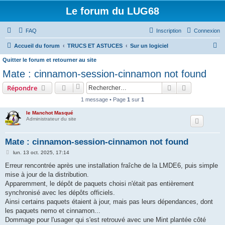
Le forum du LUG68
FAQ
Inscription
Connexion
R
Accueil du forum
TRUCS ET ASTUCES
Sur un logiciel
e
Quitter le forum et retourner au site
c
Mate : cinnamon-session-cinnamon not found
h
Rechercher
Recherche 
Répondre
e
1 message • Page
1
sur
1
r
le Manchot Masqué
c
Administrateur du site
h
Mate : cinnamon-session-cinnamon not found
e
M
lun. 13 oct. 2025, 17:14
r
e
s
Erreur rencontrée après une installation fraîche de la LMDE6, puis simple
s
mise à jour de la distribution.
a
g
Apparemment, le dépôt de paquets choisi n'était pas entièrement
e
synchronisé avec les dépôts officiels.
Ainsi certains paquets étaient à jour, mais pas leurs dépendances, dont
les paquets nemo et cinnamon...
Dommage pour l'usager qui s'est retrouvé avec une Mint plantée côté