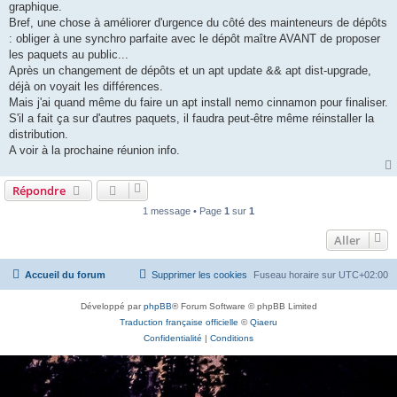
graphique.
Bref, une chose à améliorer d'urgence du côté des mainteneurs de dépôts
: obliger à une synchro parfaite avec le dépôt maître AVANT de proposer
les paquets au public...
Après un changement de dépôts et un apt update && apt dist-upgrade,
déjà on voyait les différences.
Mais j'ai quand même du faire un apt install nemo cinnamon pour finaliser.
S'il a fait ça sur d'autres paquets, il faudra peut-être même réinstaller la
distribution.
A voir à la prochaine réunion info.
Répondre
1 message • Page
1
sur
1
Aller
Accueil du forum
Supprimer les cookies
Fuseau horaire sur
UTC+02:00
Développé par
phpBB
® Forum Software © phpBB Limited
Traduction française officielle
©
Qiaeru
Confidentialité
|
Conditions