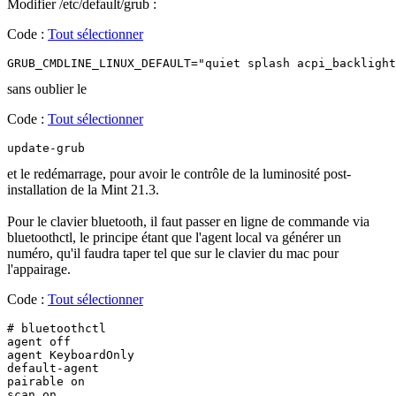
Modifier /etc/default/grub :
Code :
Tout sélectionner
GRUB_CMDLINE_LINUX_DEFAULT="quiet splash acpi_backlight
sans oublier le
Code :
Tout sélectionner
update-grub
et le redémarrage, pour avoir le contrôle de la luminosité post-
installation de la Mint 21.3.
Pour le clavier bluetooth, il faut passer en ligne de commande via
bluetoothctl, le principe étant que l'agent local va générer un
numéro, qu'il faudra taper tel que sur le clavier du mac pour
l'appairage.
Code :
Tout sélectionner
# bluetoothctl

agent off

agent KeyboardOnly

default-agent

pairable on

scan on
