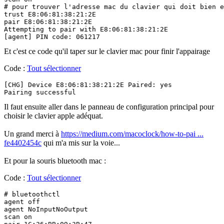
# pour trouver l'adresse mac du clavier qui doit bien e
trust E8:06:81:38:21:2E

pair E8:06:81:38:21:2E

Attempting to pair with E8:06:81:38:21:2E

[agent] PIN code: 061217
Et c'est ce code qu'il taper sur le clavier mac pour finir l'appairage
Code :
Tout sélectionner
[CHG] Device E8:06:81:38:21:2E Paired: yes

Pairing successful
Il faut ensuite aller dans le panneau de configuration principal pour
choisir le clavier apple adéquat.
Un grand merci à
https://medium.com/macoclock/how-to-pai ...
fe4402454c
qui m'a mis sur la voie...
Et pour la souris bluetooth mac :
Code :
Tout sélectionner
# bluetoothctl

agent off

agent NoInputNoOutput

scan on
