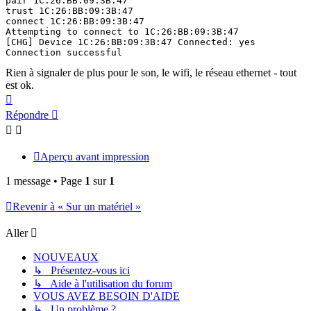
pair 1C:26:BB:09:3B:47

trust 1C:26:BB:09:3B:47

connect 1C:26:BB:09:3B:47

Attempting to connect to 1C:26:BB:09:3B:47

[CHG] Device 1C:26:BB:09:3B:47 Connected: yes

Connection successful
Rien à signaler de plus pour le son, le wifi, le réseau ethernet - tout
est ok.
Haut
Répondre
Aperçu avant impression
1 message • Page
1
sur
1
Revenir à « Sur un matériel »
Aller
NOUVEAUX
↳ Présentez-vous ici
↳ Aide à l'utilisation du forum
VOUS AVEZ BESOIN D'AIDE
↳ Un problème ?