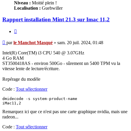
Niveau :
Moitié plein !
Localisation :
Guebwiller
Rapport installation Mint 21.3 sur Imac 11,2
Citer
Message
par
le Manchot Masqué
»
sam. 20 juil. 2024, 01:48
Intel(R) Core(TM) i3 CPU 540 @ 3.07GHz
4 Go RAM
ST3500418AS - environ 500Go - sûrement un 5400 TPM vu la
vitesse lente de lecture/écriture.
Repérage du modèle
Code :
Tout sélectionner
dmidecode -s system-product-name

iMac11,2
Remarquez ici que ce n'est pas une carte graphique nvidia, mais une
radeon...
Code :
Tout sélectionner