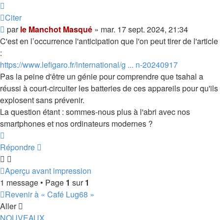
Citer
Message
par
le Manchot Masqué
»
mar. 17 sept. 2024, 21:34
C'est en l’occurrence l'anticipation que l'on peut tirer de l'article
:
https://www.lefigaro.fr/international/g ... n-20240917
Pas la peine d'être un génie pour comprendre que tsahal a
réussi à court-circuiter les batteries de ces appareils pour qu'ils
explosent sans prévenir.
La question étant : sommes-nous plus à l'abri avec nos
smartphones et nos ordinateurs modernes ?
Haut
Répondre
Aperçu avant impression
1 message • Page
1
sur
1
Revenir à « Café Lug68 »
Aller
NOUVEAUX