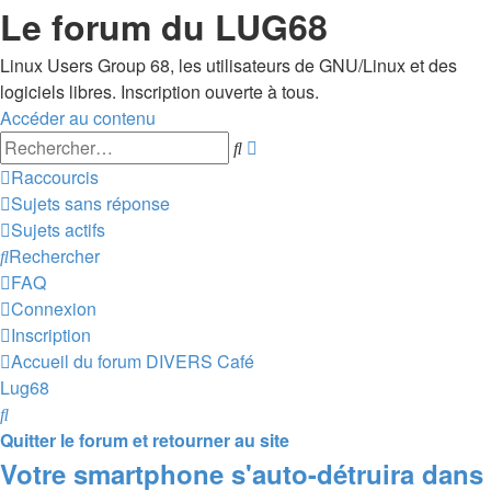
Le forum du LUG68
Linux Users Group 68, les utilisateurs de GNU/Linux et des
logiciels libres. Inscription ouverte à tous.
Accéder au contenu
Recherche
Rechercher
avancée
Raccourcis
Sujets sans réponse
Sujets actifs
Rechercher
FAQ
Connexion
Inscription
Accueil du forum
DIVERS
Café
Lug68
Rechercher
Quitter le forum et retourner au site
Votre smartphone s'auto-détruira dans