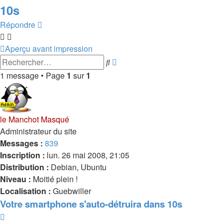
10s
Répondre
Aperçu avant impression
Recherche
Rechercher
avancée
1 message • Page
1
sur
1
le Manchot Masqué
Administrateur du site
Messages :
839
Inscription :
lun. 26 mai 2008, 21:05
Distribution :
Debian, Ubuntu
Niveau :
Moitié plein !
Localisation :
Guebwiller
Votre smartphone s'auto-détruira dans 10s
Citer