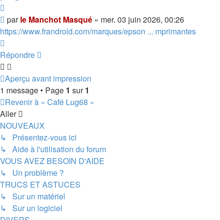
Citer
Message
par
le Manchot Masqué
»
mer. 03 juin 2026, 00:26
https://www.frandroid.com/marques/epson ... mprimantes
Haut
Répondre
Aperçu avant impression
1 message • Page
1
sur
1
Revenir à « Café Lug68 »
Aller
NOUVEAUX
↳ Présentez-vous ici
↳ Aide à l'utilisation du forum
VOUS AVEZ BESOIN D'AIDE
↳ Un problème ?
TRUCS ET ASTUCES
↳ Sur un matériel
↳ Sur un logiciel
DIVERS