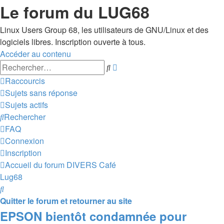
Le forum du LUG68
Linux Users Group 68, les utilisateurs de GNU/Linux et des
logiciels libres. Inscription ouverte à tous.
Accéder au contenu
Recherche
Rechercher
avancée
Raccourcis
Sujets sans réponse
Sujets actifs
Rechercher
FAQ
Connexion
Inscription
Accueil du forum
DIVERS
Café
Lug68
Rechercher
Quitter le forum et retourner au site
EPSON bientôt condamnée pour