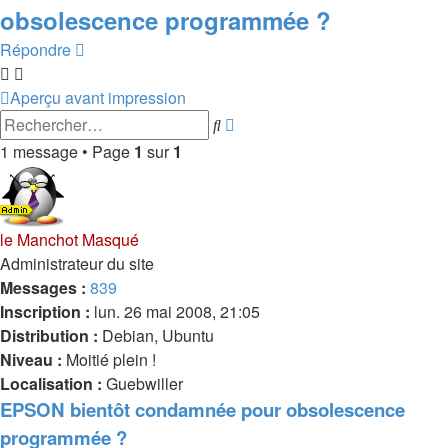
obsolescence programmée ?
Répondre
Aperçu avant impression
Recherche
Rechercher
avancée
1 message • Page
1
sur
1
le Manchot Masqué
Administrateur du site
Messages :
839
Inscription :
lun. 26 mai 2008, 21:05
Distribution :
Debian, Ubuntu
Niveau :
Moitié plein !
Localisation :
Guebwiller
EPSON bientôt condamnée pour obsolescence
programmée ?