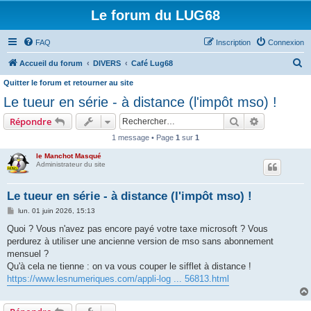
Le forum du LUG68
FAQ
Inscription
Connexion
R
Accueil du forum
DIVERS
Café Lug68
e
Quitter le forum et retourner au site
c
Le tueur en série - à distance (l'impôt mso) !
h
Rechercher
Recherche 
Répondre
e
1 message • Page
1
sur
1
r
le Manchot Masqué
c
Administrateur du site
h
Le tueur en série - à distance (l'impôt mso) !
e
M
lun. 01 juin 2026, 15:13
r
e
s
Quoi ? Vous n'avez pas encore payé votre taxe microsoft ? Vous
s
perdurez à utiliser une ancienne version de mso sans abonnement
a
g
mensuel ?
e
Qu'à cela ne tienne : on va vous couper le sifflet à distance !
https://www.lesnumeriques.com/appli-log ... 56813.html