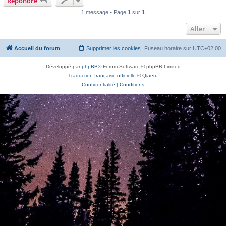
Répondre
1 message • Page
1
sur
1
Aller
Accueil du forum
Supprimer les cookies
Fuseau horaire sur
UTC+02:00
Développé par
phpBB
® Forum Software © phpBB Limited
Traduction française officielle
©
Qiaeru
Confidentialité
|
Conditions