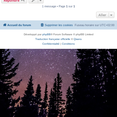
Répondre
1 message • Page
1
sur
1
Aller
Accueil du forum
Supprimer les cookies
Fuseau horaire sur
UTC+02:00
Développé par
phpBB
® Forum Software © phpBB Limited
Traduction française officielle
©
Qiaeru
Confidentialité
|
Conditions