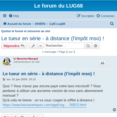
Le forum du LUG68
FAQ
Inscription
Connexion
R
Accueil du forum
DIVERS
Café Lug68
e
Quitter le forum et retourner au site
c
Le tueur en série - à distance (l'impôt mso) !
h
Rechercher
Recherche 
Répondre
e
1 message • Page
1
sur
1
r
le Manchot Masqué
c
Administrateur du site
h
Le tueur en série - à distance (l'impôt mso) !
e
M
lun. 01 juin 2026, 15:13
r
e
s
Quoi ? Vous n'avez pas encore payé votre taxe microsoft ? Vous
s
perdurez à utiliser une ancienne version de mso sans abonnement
a
g
mensuel ?
e
Qu'à cela ne tienne : on va vous couper le sifflet à distance !
https://www.lesnumeriques.com/appli-log ... 56813.html