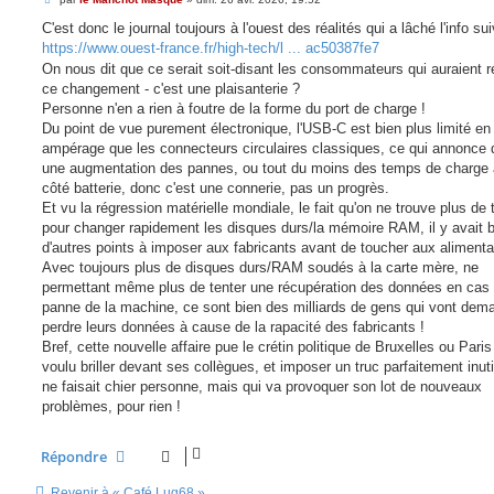
e
s
C'est donc le journal toujours à l'ouest des réalités qui a lâché l'info su
s
https://www.ouest-france.fr/high-tech/l ... ac50387fe7
a
g
On nous dit que ce serait soit-disant les consommateurs qui auraient 
e
ce changement - c'est une plaisanterie ?
Personne n'en a rien à foutre de la forme du port de charge !
Du point de vue purement électronique, l'USB-C est bien plus limité en
ampérage que les connecteurs circulaires classiques, ce qui annonce
une augmentation des pannes, ou tout du moins des temps de charge 
côté batterie, donc c'est une connerie, pas un progrès.
Et vu la régression matérielle mondiale, le fait qu'on ne trouve plus de
pour changer rapidement les disques durs/la mémoire RAM, il y avait 
d'autres points à imposer aux fabricants avant de toucher aux alimenta
Avec toujours plus de disques durs/RAM soudés à la carte mère, ne
permettant même plus de tenter une récupération des données en cas
panne de la machine, ce sont bien des milliards de gens qui vont dem
perdre leurs données à cause de la rapacité des fabricants !
Bref, cette nouvelle affaire pue le crétin politique de Bruxelles ou Paris
voulu briller devant ses collègues, et imposer un truc parfaitement inuti
ne faisait chier personne, mais qui va provoquer son lot de nouveaux
problèmes, pour rien !
Répondre
Revenir à « Café Lug68 »