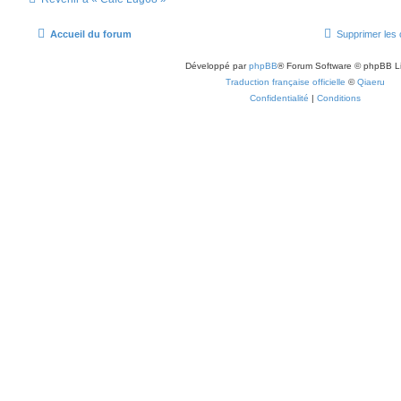
Accueil du forum
Supprimer les 
Développé par
phpBB
® Forum Software © phpBB L
Traduction française officielle
©
Qiaeru
Confidentialité
|
Conditions