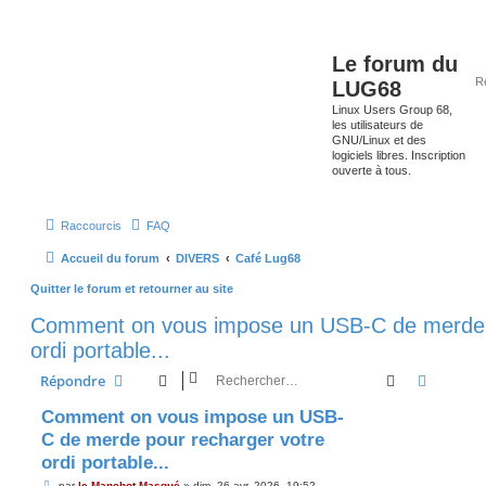
Le forum du
LUG68
Linux Users Group 68,
les utilisateurs de
GNU/Linux et des
logiciels libres. Inscription
ouverte à tous.
Raccourcis
FAQ
Accueil du forum
DIVERS
Café Lug68
Quitter le forum et retourner au site
Comment on vous impose un USB-C de merde p
ordi portable...
Rechercher
Recherc
Répondre
Comment on vous impose un USB-
C de merde pour recharger votre
ordi portable...
M
par
le Manchot Masqué
»
dim. 26 avr. 2026, 19:52