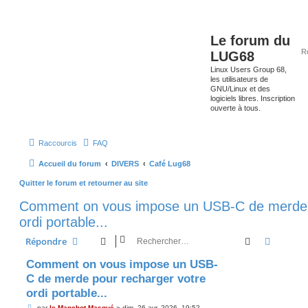
Le forum du
LUG68
Linux Users Group 68,
les utilisateurs de
GNU/Linux et des
logiciels libres. Inscription
ouverte à tous.
Raccourcis
FAQ
Accueil du forum
DIVERS
Café Lug68
Quitter le forum et retourner au site
Comment on vous impose un USB-C de merde p
ordi portable...
Rechercher
Recherc
Répondre
Comment on vous impose un USB-
C de merde pour recharger votre
ordi portable...
M
par
le Manchot Masqué
»
dim. 26 avr. 2026, 19:52