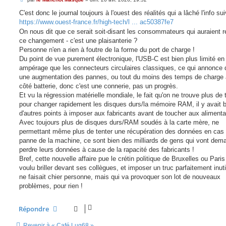
e
s
C'est donc le journal toujours à l'ouest des réalités qui a lâché l'info su
s
https://www.ouest-france.fr/high-tech/l ... ac50387fe7
a
g
On nous dit que ce serait soit-disant les consommateurs qui auraient 
e
ce changement - c'est une plaisanterie ?
Personne n'en a rien à foutre de la forme du port de charge !
Du point de vue purement électronique, l'USB-C est bien plus limité en
ampérage que les connecteurs circulaires classiques, ce qui annonce
une augmentation des pannes, ou tout du moins des temps de charge 
côté batterie, donc c'est une connerie, pas un progrès.
Et vu la régression matérielle mondiale, le fait qu'on ne trouve plus de
pour changer rapidement les disques durs/la mémoire RAM, il y avait 
d'autres points à imposer aux fabricants avant de toucher aux alimenta
Avec toujours plus de disques durs/RAM soudés à la carte mère, ne
permettant même plus de tenter une récupération des données en cas
panne de la machine, ce sont bien des milliards de gens qui vont dem
perdre leurs données à cause de la rapacité des fabricants !
Bref, cette nouvelle affaire pue le crétin politique de Bruxelles ou Paris
voulu briller devant ses collègues, et imposer un truc parfaitement inuti
ne faisait chier personne, mais qui va provoquer son lot de nouveaux
problèmes, pour rien !
Répondre
Revenir à « Café Lug68 »