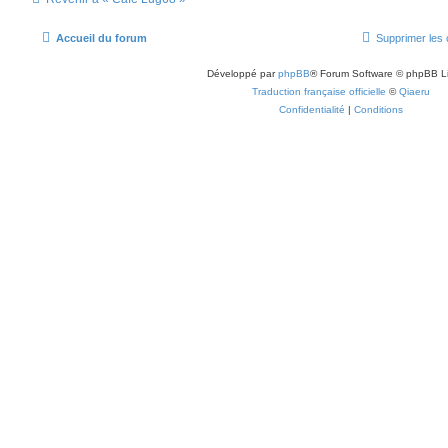
Accueil du forum
Supprimer les 
Développé par
phpBB
® Forum Software © phpBB L
Traduction française officielle
©
Qiaeru
Confidentialité
|
Conditions