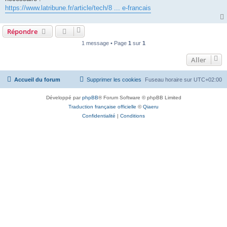
https://www.latribune.fr/article/tech/8 ... e-francais
Répondre
1 message • Page
1
sur
1
Aller
Accueil du forum
Supprimer les cookies
Fuseau horaire sur
UTC+02:00
Développé par
phpBB
® Forum Software © phpBB Limited
Traduction française officielle
©
Qiaeru
Confidentialité
|
Conditions