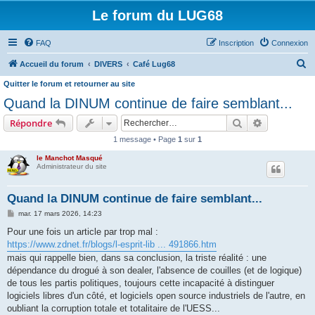
Le forum du LUG68
FAQ
Inscription
Connexion
R
Accueil du forum
DIVERS
Café Lug68
e
Quitter le forum et retourner au site
c
Quand la DINUM continue de faire semblant...
h
Rechercher
Recherche 
Répondre
e
1 message • Page
1
sur
1
r
le Manchot Masqué
c
Administrateur du site
h
Quand la DINUM continue de faire semblant...
e
M
mar. 17 mars 2026, 14:23
r
e
s
Pour une fois un article par trop mal :
s
https://www.zdnet.fr/blogs/l-esprit-lib ... 491866.htm
a
g
mais qui rappelle bien, dans sa conclusion, la triste réalité : une
e
dépendance du drogué à son dealer, l'absence de couilles (et de logique)
de tous les partis politiques, toujours cette incapacité à distinguer
logiciels libres d'un côté, et logiciels open source industriels de l'autre, en
oubliant la corruption totale et totalitaire de l'UESS...