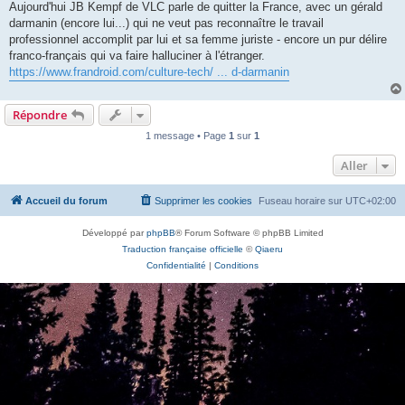
Aujourd'hui JB Kempf de VLC parle de quitter la France, avec un gérald
darmanin (encore lui...) qui ne veut pas reconnaître le travail
professionnel accomplit par lui et sa femme juriste - encore un pur délire
franco-français qui va faire halluciner à l'étranger.
https://www.frandroid.com/culture-tech/ ... d-darmanin
Répondre
1 message • Page
1
sur
1
Aller
Accueil du forum
Supprimer les cookies
Fuseau horaire sur
UTC+02:00
Développé par
phpBB
® Forum Software © phpBB Limited
Traduction française officielle
©
Qiaeru
Confidentialité
|
Conditions