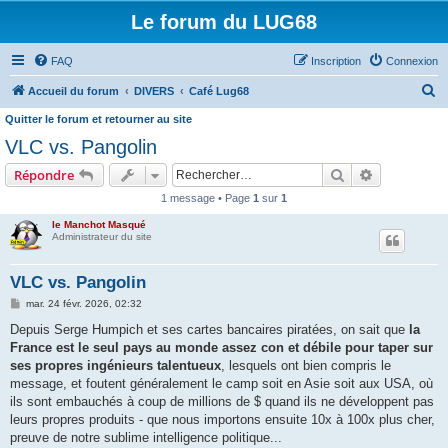
Le forum du LUG68
FAQ
Inscription
Connexion
R
Accueil du forum
DIVERS
Café Lug68
e
Quitter le forum et retourner au site
c
VLC vs. Pangolin
h
Rechercher
Recherche 
Répondre
e
1 message • Page
1
sur
1
r
le Manchot Masqué
c
Administrateur du site
h
VLC vs. Pangolin
e
M
mar. 24 févr. 2026, 02:32
r
e
s
Depuis Serge Humpich et ses cartes bancaires piratées, on sait que
la
s
France est le seul pays au monde assez con et débile pour taper sur
a
g
ses propres ingénieurs talentueux
, lesquels ont bien compris le
e
message, et foutent généralement le camp soit en Asie soit aux USA, où
ils sont embauchés à coup de millions de $ quand ils ne développent pas
leurs propres produits - que nous importons ensuite 10x à 100x plus cher,
preuve de notre sublime intelligence politique...