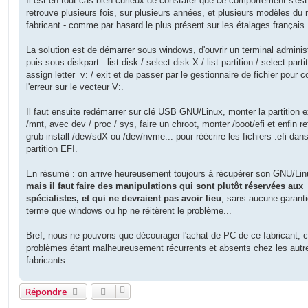
Il est en tout cas bien curieux de constater que ce comportement s'est
retrouve plusieurs fois, sur plusieurs années, et plusieurs modèles d
fabricant - comme par hasard le plus présent sur les étalages français 
La solution est de démarrer sous windows, d'ouvrir un terminal adminis
puis sous diskpart : list disk / select disk X / list partition / select parti
assign letter=v: / exit et de passer par le gestionnaire de fichier pour co
l'erreur sur le vecteur V:.
Il faut ensuite redémarrer sur clé USB GNU/Linux, monter la partition 
/mnt, avec dev / proc / sys, faire un chroot, monter /boot/efi et enfin re
grub-install /dev/sdX ou /dev/nvme... pour réécrire les fichiers .efi dans
partition EFI.
En résumé : on arrive heureusement toujours à récupérer son GNU/Lin
mais il faut faire des manipulations qui sont plutôt réservées aux
spécialistes, et qui ne devraient pas avoir lieu
, sans aucune garanti
terme que windows ou hp ne réitèrent le problème...
Bref, nous ne pouvons que décourager l'achat de PC de ce fabricant, 
problèmes étant malheureusement récurrents et absents chez les autr
fabricants.
Répondre