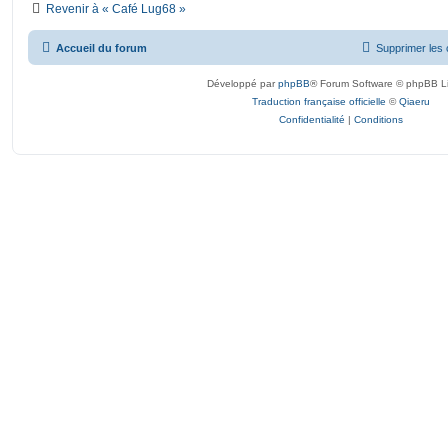
Revenir à « Café Lug68 »
Accueil du forum
Supprimer les 
Développé par
phpBB
® Forum Software © phpBB L
Traduction française officielle
©
Qiaeru
Confidentialité
|
Conditions