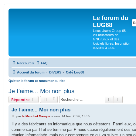
Le forum du
LUG68
Linux Users Group 68,
les utilisateurs de
GNU/Linux et des
logiciels libres. Inscription
ouverte à tous.
Raccourcis
FAQ
Accueil du forum
DIVERS
Café Lug68
Quitter le forum et retourner au site
Je t'aime... Moi non plus
Rechercher
Recherc
Répondre
Je t'aime... Moi non plus
M
par
le Manchot Masqué
»
sam. 14 févr. 2026, 18:55
e
s
Il y a des fabricants en informatique que nous détestons. Parmi eux, ce
s
commence par H et se termine par P nous cause régulièrement des so
a
g
réunion informatisée, mais pour comprendre ce qui va suivre, un peu d