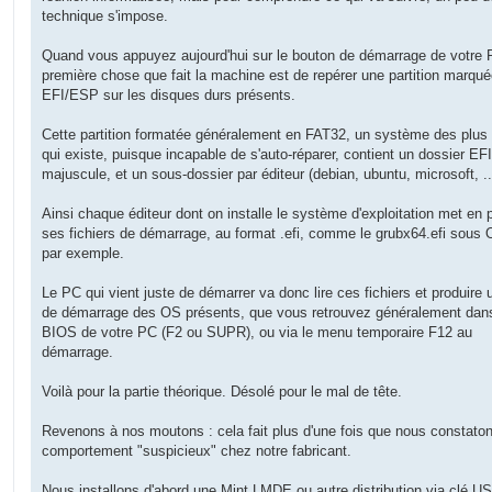
e
technique s'impose.
Quand vous appuyez aujourd'hui sur le bouton de démarrage de votre 
première chose que fait la machine est de repérer une partition marqu
EFI/ESP sur les disques durs présents.
Cette partition formatée généralement en FAT32, un système des plus
qui existe, puisque incapable de s'auto-réparer, contient un dossier EF
majuscule, et un sous-dossier par éditeur (debian, ubuntu, microsoft, ..
Ainsi chaque éditeur dont on installe le système d'exploitation met en 
ses fichiers de démarrage, au format .efi, comme le grubx64.efi sous O
par exemple.
Le PC qui vient juste de démarrer va donc lire ces fichiers et produire u
de démarrage des OS présents, que vous retrouvez généralement dans
BIOS de votre PC (F2 ou SUPR), ou via le menu temporaire F12 au
démarrage.
Voilà pour la partie théorique. Désolé pour le mal de tête.
Revenons à nos moutons : cela fait plus d'une fois que nous constato
comportement "suspicieux" chez notre fabricant.
Nous installons d'abord une Mint LMDE ou autre distribution via clé U