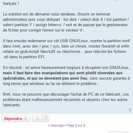
français !
La solution est de démarrer sous windows, d'ouvrir un terminal
administrateur puis sous diskpart : list disk / select disk X / list partition /
select partition Y / assign letter=v: / exit et de passer par le gestionnaire
de fichier pour corriger l'erreur sur le vecteur V:.
Il faut ensuite redémarrer sur clé USB GNU/Linux, monter la partition ext4
dans /mnt, avec dev / proc / sys, faire un chroot, monter /boot/efi et enfin
refaire un grub-install /dev/sdX ou /dev/nvme... pour réécrire les fichiers
.efi dans la partition EFI.
En résumé : on arrive heureusement toujours à récupérer son GNU/Linux,
mais il faut faire des manipulations qui sont plutôt réservées aux
spécialistes, et qui ne devraient pas avoir lieu
, sans aucune garantie à
long terme que windows ou hp ne réitèrent le problème...
Bref, nous ne pouvons que décourager l'achat de PC de ce fabricant, ces
problèmes étant malheureusement récurrents et absents chez les autres
fabricants.
Répondre
1 message • Page
1
sur
1