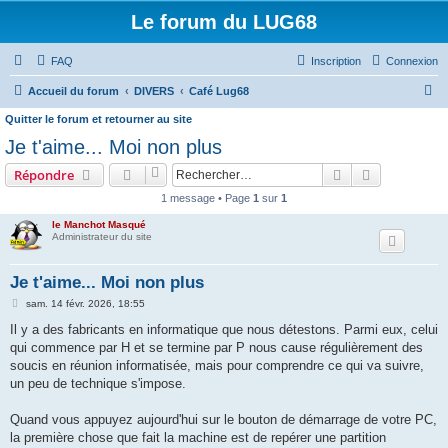
Le forum du LUG68
FAQ
Inscription
Connexion
R
Accueil du forum
DIVERS
Café Lug68
e
Quitter le forum et retourner au site
c
Je t'aime... Moi non plus
h
Rechercher
Recherche 
Répondre
e
1 message • Page
1
sur
1
r
le Manchot Masqué
c
Administrateur du site
h
Je t'aime... Moi non plus
e
M
sam. 14 févr. 2026, 18:55
r
e
s
Il y a des fabricants en informatique que nous détestons. Parmi eux, celui
s
qui commence par H et se termine par P nous cause régulièrement des
a
g
soucis en réunion informatisée, mais pour comprendre ce qui va suivre,
e
un peu de technique s'impose.
Quand vous appuyez aujourd'hui sur le bouton de démarrage de votre PC,
la première chose que fait la machine est de repérer une partition