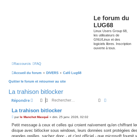
Le forum du
LUG68
Linux Users Group 68,
les utilisateurs de
GNU/Linux et des
logiciels libres. Inscription
ouverte à tous.
Raccourcis
FAQ
Accueil du forum
DIVERS
Café Lug68
Quitter le forum et retourner au site
La trahison bitlocker
Rechercher
Recherche avan
Répondre
La trahison bitlocker
M
par
le Manchot Masqué
»
dim. 25 janv. 2026, 02:02
e
s
Petit message à ceux et celles qui croient naïvement qu'en chiffrant le
s
disque avec bitlocker sous windows, leurs données sont protégées de
a
g
grandes oreilles, sachez donc - et c'est officiel - que microsoft fournit 