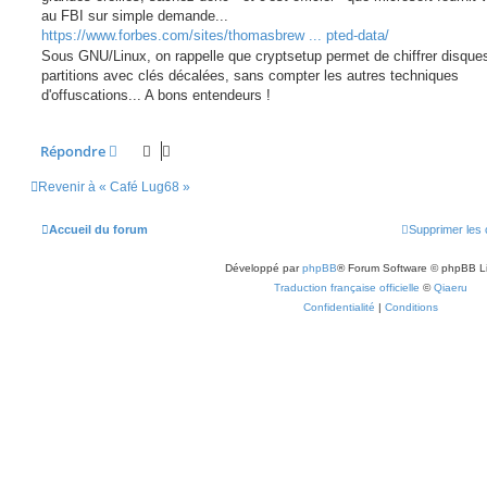
e
au FBI sur simple demande...
https://www.forbes.com/sites/thomasbrew ... pted-data/
Sous GNU/Linux, on rappelle que cryptsetup permet de chiffrer disque
partitions avec clés décalées, sans compter les autres techniques
d'offuscations... A bons entendeurs !
Répondre
Revenir à « Café Lug68 »
Accueil du forum
Supprimer les 
Développé par
phpBB
® Forum Software © phpBB L
Traduction française officielle
©
Qiaeru
Confidentialité
|
Conditions