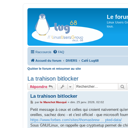
Le for
Linux Users Gro
tous.
Raccourcis
FAQ
Accueil du forum
DIVERS
Café Lug68
Quitter le forum et retourner au site
La trahison bitlocker
R
Répondre
La trahison bitlocker
M
par
le Manchot Masqué
»
dim. 25 janv. 2026, 02:02
e
s
Petit message à ceux et celles qui croient naïvement qu'e
s
oreilles, sachez donc - et c'est officiel - que microsoft fo
a
g
https://www.forbes.com/sites/thomasbrew ... pted-data/
e
Sous GNU/Linux, on rappelle que cryptsetup permet de chiff