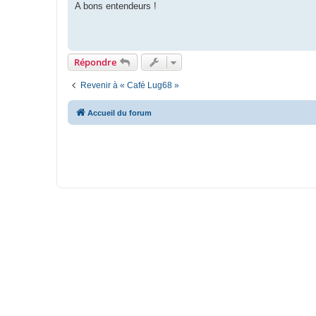
A bons entendeurs !
Répondre
Revenir à « Café Lug68 »
Accueil du forum