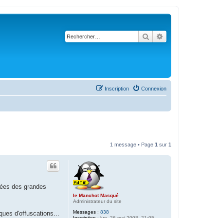
Rechercher
Recherche avancé
Inscription
Connexion
1 message • Page
1
sur
1
égées des grandes
le Manchot Masqué
Administrateur du site
Messages :
838
ues d'offuscations...
Inscription :
lun. 26 mai 2008, 21:05