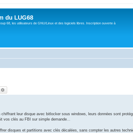
um du LUG68
up 68, les utilisateurs de GNU/Linux et des logiciels libres. Inscription ouverte à
echercher
Recherche avancée
n chiffrant leur disque avec bitlocker sous windows, leurs données sont prot
urnit vos clés au FBI sur simple demande...
rer disques et partitions avec clés décalées, sans compter les autres techniq