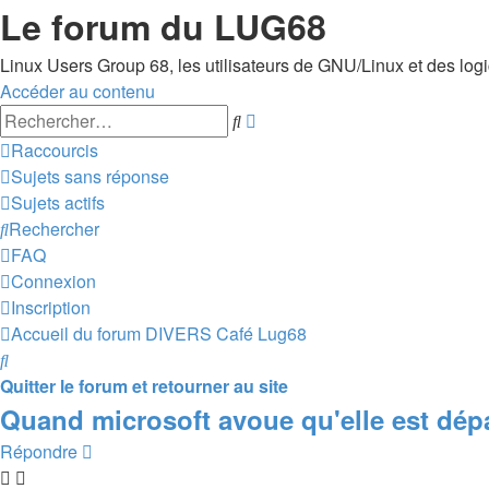
Le forum du LUG68
Linux Users Group 68, les utilisateurs de GNU/Linux et des logici
Accéder au contenu
Recherche
Rechercher
avancée
Raccourcis
Sujets sans réponse
Sujets actifs
Rechercher
FAQ
Connexion
Inscription
Accueil du forum
DIVERS
Café Lug68
Rechercher
Quitter le forum et retourner au site
Quand microsoft avoue qu'elle est dépa
Répondre