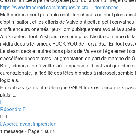
https://www.frandroid.com/marques/micro ... rformances
Malheureusement pour microsoft, les choses ne sont plus aussi
d'optimisation, et les efforts de Valve ont petit à petit conva
d'influenceurs orientés "jeux" ont publiquement avoué la supérior
Alors certes : tout n'est pas rose non plus. Nvidia continue de f
nvidia depuis le fameux FUCK YOU de Torvalds... En tout cas, 
Le steam deck et autres bons plans de Valve ont également con
s'accélérer encore avec l'augmentation de part de marché de G
Bref, microsoft se réveille tard, dépassé, et il est vrai que si m
euronazionale, la fidélité des têtes blondes à microsoft semble
logiciels.
En tout cas, ça montre bien que GNU/Linux est désormais passé
plaisir...
Haut
Répondre
Aperçu avant impression
1 message • Page
1
sur
1