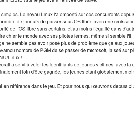
 simples. Le noyau Linux l'a emporté sur ses concurrents depui
incu nombre de joueurs de passer sous OS libre, avec une croiss
ité de l'OS libre sans certains, et au moins l'égalité dans d'autr
aire chier le monde avec ses pilotes fermés, même si semble t'il,
ça ne semble pas avoir posé plus de problème que ça aux joueu
vaincu nombre de PGM de se passer de microsoft, laissé sur pl
NU/Linux !
inecraft a servi à voler les identifiants de jeunes victimes, avec 
 finalement loin d'être gagnée, les jeunes étant globalement mo
 en référence dans le jeu. Et pour nous qui œuvrons depuis plu