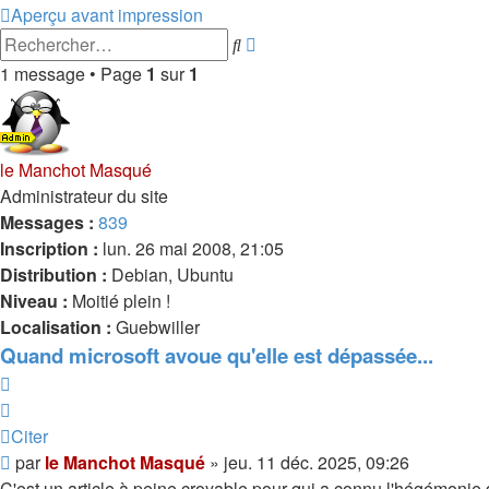
Aperçu avant impression
Recherche
Rechercher
avancée
1 message • Page
1
sur
1
le Manchot Masqué
Administrateur du site
Messages :
839
Inscription :
lun. 26 mai 2008, 21:05
Distribution :
Debian, Ubuntu
Niveau :
Moitié plein !
Localisation :
Guebwiller
Quand microsoft avoue qu'elle est dépassée...
Citer
Citer
Message
par
le Manchot Masqué
»
jeu. 11 déc. 2025, 09:26
C'est un article à peine croyable pour qui a connu l'hégémonie d