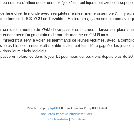
où nombre d'influenceurs orientés "jeux" ont publiquement avoué la supérior
 de faire chier le monde avec ses pilotes fermés, même si semble t'il, il y aur
uis le fameux FUCK YOU de Torvalds... En tout cas, ça ne semble pas avoir 
t convaincu nombre de PGM de se passer de microsoft, laissé sur place san
er encore avec l'augmentation de part de marché de GNU/Linux !
si minecraft a servi à voler les identifiants de jeunes victimes, avec la complic
s têtes blondes à microsoft semble finalement loin d'être gagnée, les jeunes 
dans leurs choix logiciels.
passé en référence dans le jeu. Et pour nous qui œuvrons depuis plus de 20
Développé par
phpBB
® Forum Software © phpBB Limited
Traduction française officielle
©
Qiaeru
Confidentialité
|
Conditions