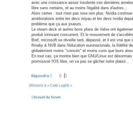
avec une croissance assez insolente ces dernières années, 
libre sans certains, et au moins l'égalité dans d'autres...
Alors certes : tout n'est pas rose non plus. Nvidia continue
améliorations entre les devs noyau et les devs nvidia dep
problème que ça aux joueurs.
Le steam deck et autres bons plans de Valve ont égalemen
produit innovant concurrent. Et le mouvement de s'accélér
Bref, microsoft se réveille tard, dépassé, et il est vrai que 
flmaby & NVB dans l'éducation euronazionale, la fidélité de
globalement moins "coincés" et moins cons que leurs aïeux 
En tout cas, ça montre bien que GNU/Linux est désormais 
promouvoir l'OS libre, on va pas se gâcher notre plaisir...
Répondre
Revenir à « Café Lug68 »
Accueil du forum