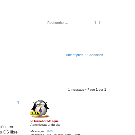
Rechercher
Recherche avancé
Inscription
Connexion
1 message • Page
1
sur
1
le Manchot Masqué
Administrateur du site
nnées en
Messages :
840
s OS libre,
Inscription :
lun. 26 mai 2008, 21:05