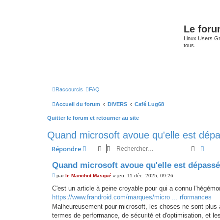
Le for
Linux Users Gro
tous.
Raccourcis
FAQ
Accueil du forum
DIVERS
Café Lug68
Quitter le forum et retourner au site
Quand microsoft avoue qu'elle est dépa
Recherc
Rech
Répondre
Quand microsoft avoue qu'elle est dépassée
M
par
le Manchot Masqué
»
jeu. 11 déc. 2025, 09:26
e
s
C'est un article à peine croyable pour qui a connu l'hégémon
s
https://www.frandroid.com/marques/micro ... rformances
a
g
Malheureusement pour microsoft, les choses ne sont plus 
e
termes de performance, de sécurité et d'optimisation, et le