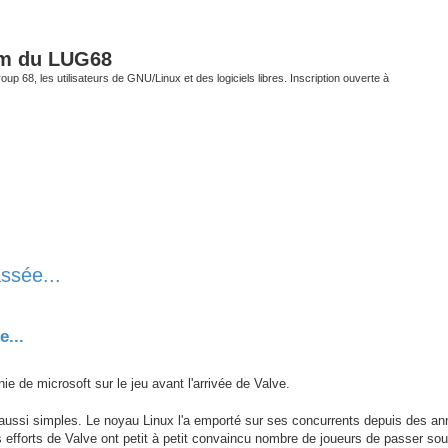
um du LUG68
up 68, les utilisateurs de GNU/Linux et des logiciels libres. Inscription ouverte à
ssée...
her
erche avancée
...
ie de microsoft sur le jeu avant l'arrivée de Valve.
aussi simples. Le noyau Linux l'a emporté sur ses concurrents depuis des a
s efforts de Valve ont petit à petit convaincu nombre de joueurs de passer sou