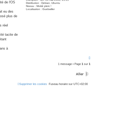
ité de l'OS
Distribution :
Debian, Ubuntu
Niveau :
Moitié plein !
Localisation :
Guebwiller
ait eu des
posé plus de
s réel
ité tacite de
étant
 ans à
H
a
1 message • Page
1
sur
1
u
t
Aller
Supprimer les cookies
Fuseau horaire sur
UTC+02:00