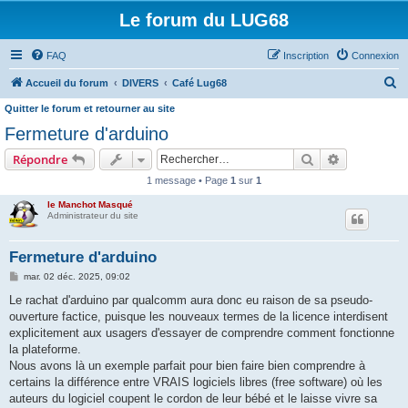
Le forum du LUG68
FAQ
Inscription
Connexion
R
Accueil du forum
DIVERS
Café Lug68
e
Quitter le forum et retourner au site
c
Fermeture d'arduino
h
Rechercher
Recherche 
Répondre
e
1 message • Page
1
sur
1
r
le Manchot Masqué
c
Administrateur du site
h
Fermeture d'arduino
e
M
mar. 02 déc. 2025, 09:02
r
e
s
Le rachat d'arduino par qualcomm aura donc eu raison de sa pseudo-
s
ouverture factice, puisque les nouveaux termes de la licence interdisent
a
g
explicitement aux usagers d'essayer de comprendre comment fonctionne
e
la plateforme.
Nous avons là un exemple parfait pour bien faire bien comprendre à
certains la différence entre VRAIS logiciels libres (free software) où les
auteurs du logiciel coupent le cordon de leur bébé et le laisse vivre sa