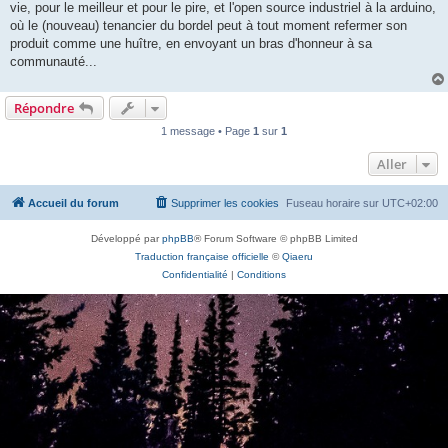
vie, pour le meilleur et pour le pire, et l'open source industriel à la arduino,
où le (nouveau) tenancier du bordel peut à tout moment refermer son
produit comme une huître, en envoyant un bras d'honneur à sa
communauté...
Répondre
1 message • Page
1
sur
1
Aller
Accueil du forum
Supprimer les cookies
Fuseau horaire sur
UTC+02:00
Développé par
phpBB
® Forum Software © phpBB Limited
Traduction française officielle
©
Qiaeru
Confidentialité
|
Conditions